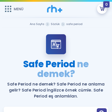
0
MENÜ
MENÜ
Üye Girişi
Ana Sayfa
Sözlük
safe period
Online Dersler
Sepetin Şu An Boş.
Çalışma Paketleri
Remzi Hoca ile seni sınava hazırlayacak onlarca eğitim seni
bekliyor!
Kitaplar ve Kaynaklar
GİRİŞ YAP
Safe Period
ne
Katılımcı Görüşleri
demek?
Şifremi Hatırlamıyorum
ÜYE DEĞİLİM
Faydalı Araçlar
Safe Period ne demek? Safe Period ne anlama
gelir? Safe Period İngilizce örnek cümle. Safe
Ücretsiz Kaynaklar
Blog
İngilizce Gramer
Period eş anlamlıları.
Hakkımızda
Kariyer
Sözlük
Soru & Cevap
İletişim