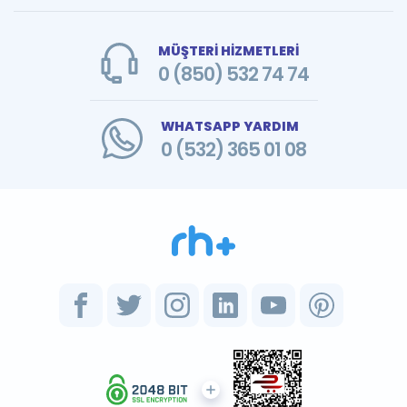
MÜŞTERİ HİZMETLERİ
0 (850) 532 74 74
WHATSAPP YARDIM
0 (532) 365 01 08