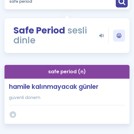
Puan Hesaplama
Rehberlik Aracı
Safe Period
sesli
ÖSYM Sınav Takvimi
dinle
Kampanyalar
Blog
safe period (n)
İngilizce Gramer
hamile kalınmayacak günler
güvenli dönem