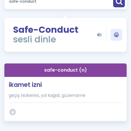
Puan Hesaplama
Rehberlik Aracı
Safe-Conduct
ÖSYM Sınav Takvimi
sesli dinle
Kampanyalar
Blog
safe-conduct (n)
İngilizce Gramer
ikamet izni
geçiş tezkeresi, yol kağıdı, güzername