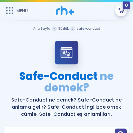
0
MENÜ
MENÜ
Üye Girişi
Ana Sayfa
Sözlük
safe-conduct
Online Dersler
Sepetin Şu An Boş.
Çalışma Paketleri
Remzi Hoca ile seni sınava hazırlayacak onlarca eğitim seni
bekliyor!
Kitaplar ve Kaynaklar
GİRİŞ YAP
Safe-Conduct
ne
Katılımcı Görüşleri
demek?
Şifremi Hatırlamıyorum
ÜYE DEĞİLİM
Faydalı Araçlar
Safe-Conduct ne demek? Safe-Conduct ne
anlama gelir? Safe-Conduct İngilizce örnek
Ücretsiz Kaynaklar
Blog
İngilizce Gramer
cümle. Safe-Conduct eş anlamlıları.
Hakkımızda
Kariyer
Sözlük
Soru & Cevap
İletişim