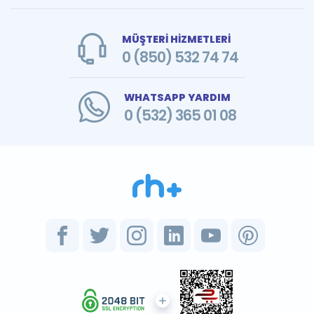
MÜŞTERİ HİZMETLERİ
0 (850) 532 74 74
WHATSAPP YARDIM
0 (532) 365 01 08