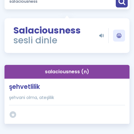
Puan Hesaplama
Rehberlik Aracı
Salaciousness
ÖSYM Sınav Takvimi
sesli dinle
Kampanyalar
Blog
salaciousness (n)
İngilizce Gramer
şehvetlilik
şehvani olma, ateşlilik