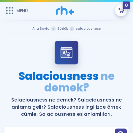
0
MENÜ
MENÜ
Üye Girişi
Ana Sayfa
Sözlük
salaciousness
Online Dersler
Sepetin Şu An Boş.
Çalışma Paketleri
Remzi Hoca ile seni sınava hazırlayacak onlarca eğitim seni
bekliyor!
Kitaplar ve Kaynaklar
GİRİŞ YAP
Salaciousness
ne
Katılımcı Görüşleri
demek?
Şifremi Hatırlamıyorum
ÜYE DEĞİLİM
Faydalı Araçlar
Salaciousness ne demek? Salaciousness ne
anlama gelir? Salaciousness İngilizce örnek
Ücretsiz Kaynaklar
Blog
İngilizce Gramer
cümle. Salaciousness eş anlamlıları.
Hakkımızda
Kariyer
Sözlük
Soru & Cevap
İletişim