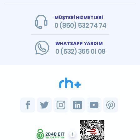
MÜŞTERİ HİZMETLERİ
0 (850) 532 74 74
WHATSAPP YARDIM
0 (532) 365 01 08