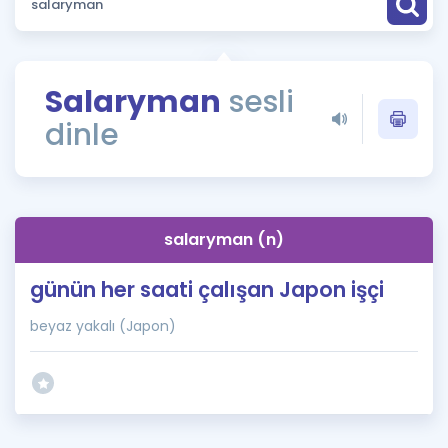
Puan Hesaplama
Rehberlik Aracı
Salaryman
sesli
ÖSYM Sınav Takvimi
dinle
Kampanyalar
Blog
salaryman (n)
İngilizce Gramer
günün her saati çalışan Japon işçi
beyaz yakalı (Japon)