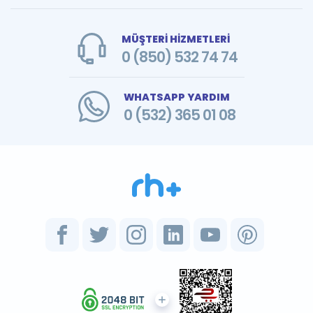
MÜŞTERİ HİZMETLERİ
0 (850) 532 74 74
WHATSAPP YARDIM
0 (532) 365 01 08