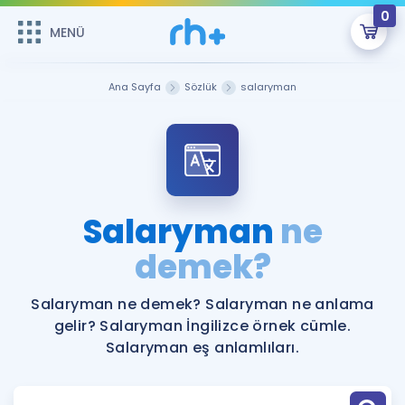
0
MENÜ
MENÜ
Üye Girişi
Ana Sayfa
Sözlük
salaryman
Online Dersler
Sepetin Şu An Boş.
Çalışma Paketleri
Remzi Hoca ile seni sınava hazırlayacak onlarca eğitim seni
bekliyor!
Kitaplar ve Kaynaklar
GİRİŞ YAP
Salaryman
ne
Katılımcı Görüşleri
demek?
Şifremi Hatırlamıyorum
ÜYE DEĞİLİM
Faydalı Araçlar
Salaryman ne demek? Salaryman ne anlama
gelir? Salaryman İngilizce örnek cümle.
Ücretsiz Kaynaklar
Blog
İngilizce Gramer
Salaryman eş anlamlıları.
Hakkımızda
Kariyer
Sözlük
Soru & Cevap
İletişim