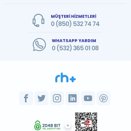
MÜŞTERİ HİZMETLERİ
0 (850) 532 74 74
WHATSAPP YARDIM
0 (532) 365 01 08