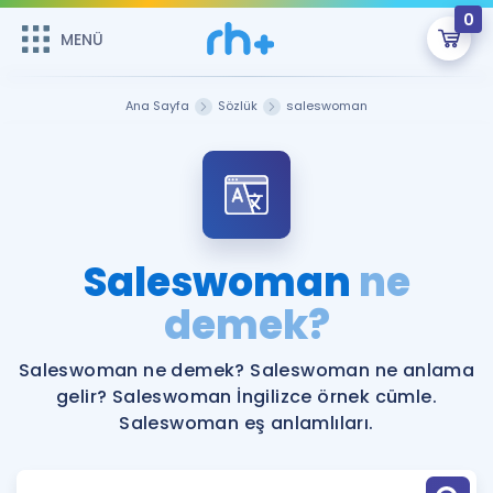
0
MENÜ
MENÜ
Üye Girişi
Ana Sayfa
Sözlük
saleswoman
Online Dersler
Sepetin Şu An Boş.
Çalışma Paketleri
Remzi Hoca ile seni sınava hazırlayacak onlarca eğitim seni
bekliyor!
Kitaplar ve Kaynaklar
GİRİŞ YAP
Saleswoman
ne
Katılımcı Görüşleri
demek?
Şifremi Hatırlamıyorum
ÜYE DEĞİLİM
Faydalı Araçlar
Saleswoman ne demek? Saleswoman ne anlama
gelir? Saleswoman İngilizce örnek cümle.
Ücretsiz Kaynaklar
Blog
İngilizce Gramer
Saleswoman eş anlamlıları.
Hakkımızda
Kariyer
Sözlük
Soru & Cevap
İletişim