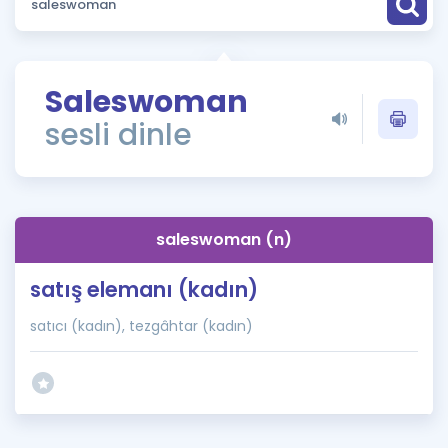
Puan Hesaplama
Rehberlik Aracı
Saleswoman
ÖSYM Sınav Takvimi
sesli dinle
Kampanyalar
Blog
saleswoman (n)
İngilizce Gramer
satış elemanı (kadın)
satıcı (kadın), tezgâhtar (kadın)