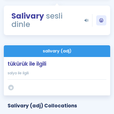
Puan Hesaplama
Salivary
sesli
Rehberlik Aracı
dinle
ÖSYM Sınav Takvimi
Kampanyalar
Blog
salivary (adj)
İngilizce Gramer
tükürük ile ilgili
salya ile ilgili
Salivary (adj) Collocations