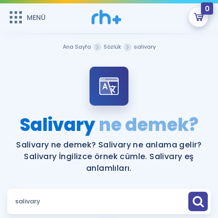
0
MENÜ
MENÜ
Üye Girişi
Ana Sayfa
Sözlük
salivary
Online Dersler
Sepetin Şu An Boş.
Çalışma Paketleri
Remzi Hoca ile seni sınava hazırlayacak onlarca eğitim seni
bekliyor!
Kitaplar ve Kaynaklar
GİRİŞ YAP
Salivary
ne demek?
Katılımcı Görüşleri
Şifremi Hatırlamıyorum
Salivary ne demek? Salivary ne anlama gelir?
Salivary İngilizce örnek cümle. Salivary eş
ÜYE DEĞİLİM
Faydalı Araçlar
anlamlıları.
Ücretsiz Kaynaklar
Blog
İngilizce Gramer
Hakkımızda
Kariyer
Sözlük
Soru & Cevap
İletişim