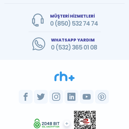
MÜŞTERİ HİZMETLERİ
0 (850) 532 74 74
WHATSAPP YARDIM
0 (532) 365 01 08