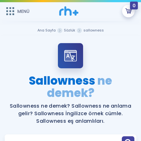
0
MENÜ
MENÜ
Üye Girişi
Ana Sayfa
Sözlük
sallowness
Online Dersler
Sepetin Şu An Boş.
Çalışma Paketleri
Remzi Hoca ile seni sınava hazırlayacak onlarca eğitim seni
bekliyor!
Kitaplar ve Kaynaklar
GİRİŞ YAP
Sallowness
ne
Katılımcı Görüşleri
demek?
Şifremi Hatırlamıyorum
ÜYE DEĞİLİM
Faydalı Araçlar
Sallowness ne demek? Sallowness ne anlama
gelir? Sallowness İngilizce örnek cümle.
Ücretsiz Kaynaklar
Blog
İngilizce Gramer
Sallowness eş anlamlıları.
Hakkımızda
Kariyer
Sözlük
Soru & Cevap
İletişim