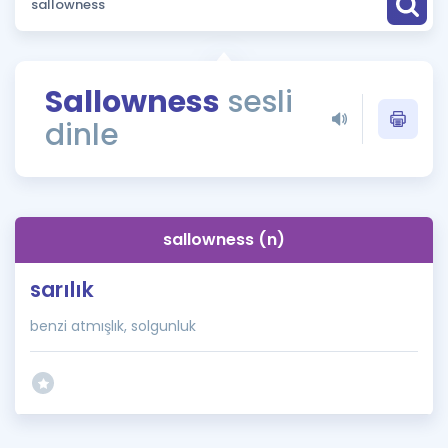
Puan Hesaplama
Rehberlik Aracı
Sallowness
sesli
ÖSYM Sınav Takvimi
dinle
Kampanyalar
Blog
sallowness (n)
İngilizce Gramer
sarılık
benzi atmışlık, solgunluk