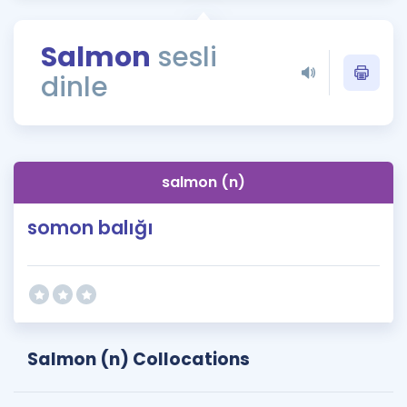
Puan Hesaplama
Salmon
sesli
Rehberlik Aracı
dinle
ÖSYM Sınav Takvimi
Kampanyalar
Blog
salmon (n)
İngilizce Gramer
somon balığı
Salmon (n) Collocations