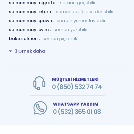
salmon may migrate :
somon göçebilir
salmon may return :
somon balığı geri dönebilir
salmon may spawn :
somon yumurtlayabilir
salmon may swim :
somon yüzebilir
bake salmon :
somon pişirmek
3 Örnek daha
MÜŞTERİ HİZMETLERİ
0 (850) 532 74 74
WHATSAPP YARDIM
0 (532) 365 01 08