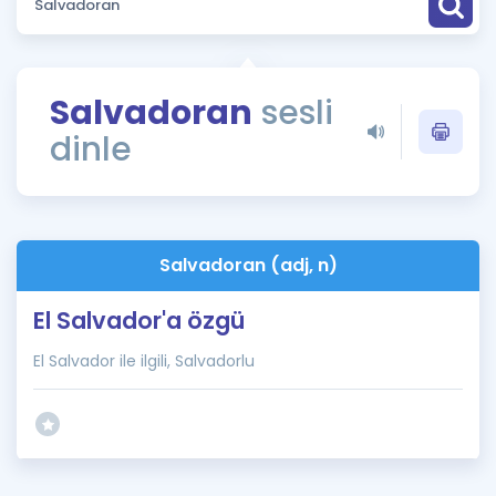
Puan Hesaplama
Rehberlik Aracı
Salvadoran
sesli
ÖSYM Sınav Takvimi
dinle
Kampanyalar
Blog
Salvadoran (adj, n)
İngilizce Gramer
El Salvador'a özgü
El Salvador ile ilgili, Salvadorlu