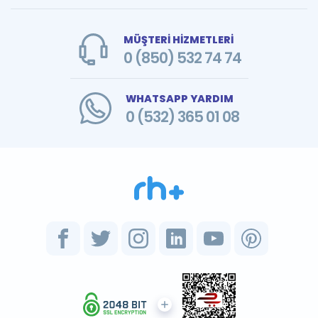
MÜŞTERİ HİZMETLERİ
0 (850) 532 74 74
WHATSAPP YARDIM
0 (532) 365 01 08