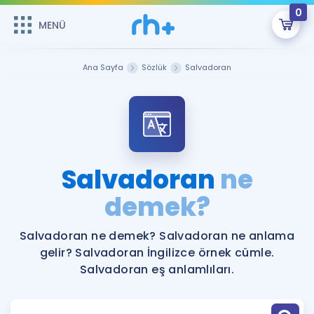
0
MENÜ
MENÜ
Üye Girişi
Ana Sayfa
Sözlük
Salvadoran
Online Dersler
Sepetin Şu An Boş.
Çalışma Paketleri
Remzi Hoca ile seni sınava hazırlayacak onlarca eğitim seni
bekliyor!
Kitaplar ve Kaynaklar
GİRİŞ YAP
Salvadoran
ne
Katılımcı Görüşleri
demek?
Şifremi Hatırlamıyorum
ÜYE DEĞİLİM
Faydalı Araçlar
Salvadoran ne demek? Salvadoran ne anlama
gelir? Salvadoran İngilizce örnek cümle.
Ücretsiz Kaynaklar
Blog
İngilizce Gramer
Salvadoran eş anlamlıları.
Hakkımızda
Kariyer
Sözlük
Soru & Cevap
İletişim