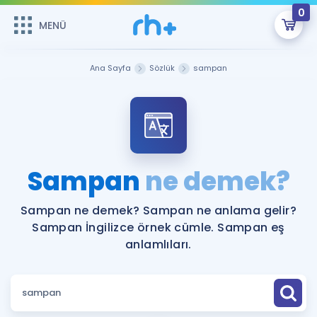
0
MENÜ
MENÜ
Üye Girişi
Ana Sayfa
Sözlük
sampan
Online Dersler
Sepetin Şu An Boş.
Çalışma Paketleri
Remzi Hoca ile seni sınava hazırlayacak onlarca eğitim seni
bekliyor!
Kitaplar ve Kaynaklar
GİRİŞ YAP
Sampan
ne demek?
Katılımcı Görüşleri
Şifremi Hatırlamıyorum
Sampan ne demek? Sampan ne anlama gelir?
Sampan İngilizce örnek cümle. Sampan eş
ÜYE DEĞİLİM
Faydalı Araçlar
anlamlıları.
Ücretsiz Kaynaklar
Blog
İngilizce Gramer
Hakkımızda
Kariyer
Sözlük
Soru & Cevap
İletişim