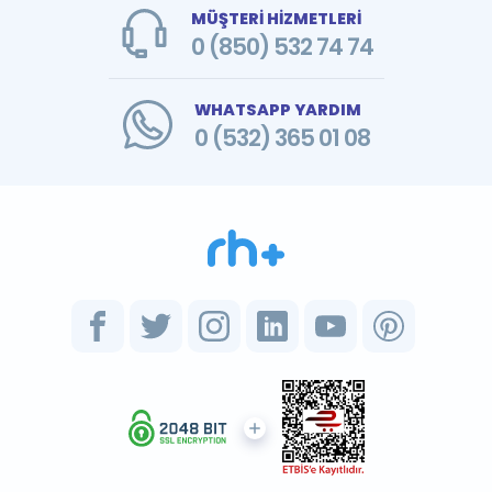
MÜŞTERİ HİZMETLERİ
0 (850) 532 74 74
WHATSAPP YARDIM
0 (532) 365 01 08