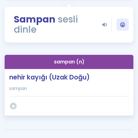
Puan Hesaplama
Sampan
sesli
Rehberlik Aracı
dinle
ÖSYM Sınav Takvimi
Kampanyalar
Blog
sampan (n)
İngilizce Gramer
nehir kayığı (Uzak Doğu)
sampan