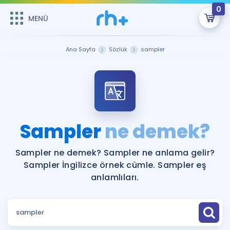
0
MENÜ
MENÜ
Üye Girişi
Ana Sayfa
Sözlük
sampler
Online Dersler
Sepetin Şu An Boş.
Çalışma Paketleri
Remzi Hoca ile seni sınava hazırlayacak onlarca eğitim seni
bekliyor!
Kitaplar ve Kaynaklar
GİRİŞ YAP
Sampler
ne demek?
Katılımcı Görüşleri
Şifremi Hatırlamıyorum
Sampler ne demek? Sampler ne anlama gelir?
Sampler İngilizce örnek cümle. Sampler eş
ÜYE DEĞİLİM
Faydalı Araçlar
anlamlıları.
Ücretsiz Kaynaklar
Blog
İngilizce Gramer
Hakkımızda
Kariyer
Sözlük
Soru & Cevap
İletişim