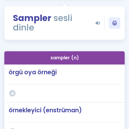
Puan Hesaplama
Sampler
sesli
Rehberlik Aracı
dinle
ÖSYM Sınav Takvimi
Kampanyalar
Blog
sampler (n)
İngilizce Gramer
örgü oya örneği
örnekleyici (enstrüman)