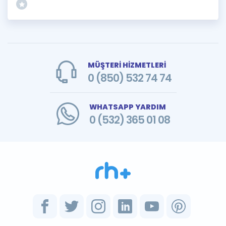
MÜŞTERİ HİZMETLERİ
0 (850) 532 74 74
WHATSAPP YARDIM
0 (532) 365 01 08