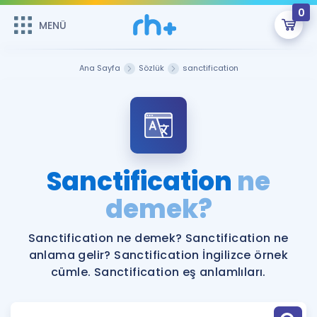
0
MENÜ
MENÜ
Üye Girişi
Ana Sayfa
Sözlük
sanctification
Online Dersler
Sepetin Şu An Boş.
Çalışma Paketleri
Remzi Hoca ile seni sınava hazırlayacak onlarca eğitim seni
bekliyor!
Kitaplar ve Kaynaklar
GİRİŞ YAP
Sanctification
ne
Katılımcı Görüşleri
demek?
Şifremi Hatırlamıyorum
ÜYE DEĞİLİM
Faydalı Araçlar
Sanctification ne demek? Sanctification ne
anlama gelir? Sanctification İngilizce örnek
Ücretsiz Kaynaklar
Blog
İngilizce Gramer
cümle. Sanctification eş anlamlıları.
Hakkımızda
Kariyer
Sözlük
Soru & Cevap
İletişim