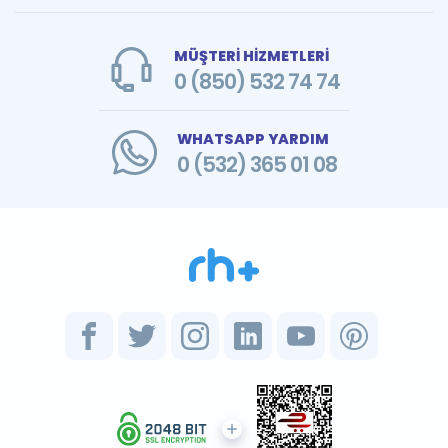
MÜŞTERİ HİZMETLERİ
0 (850) 532 74 74
WHATSAPP YARDIM
0 (532) 365 01 08