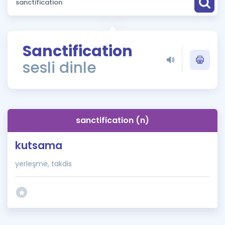
Puan Hesaplama
Rehberlik Aracı
Sanctification
ÖSYM Sınav Takvimi
sesli dinle
Kampanyalar
Blog
sanctification (n)
İngilizce Gramer
kutsama
yerleşme, takdis