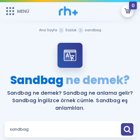
0
MENÜ
MENÜ
Üye Girişi
Ana Sayfa
Sözlük
sandbag
Online Dersler
Sepetin Şu An Boş.
Çalışma Paketleri
Remzi Hoca ile seni sınava hazırlayacak onlarca eğitim seni
bekliyor!
Kitaplar ve Kaynaklar
GİRİŞ YAP
Sandbag
ne demek?
Katılımcı Görüşleri
Şifremi Hatırlamıyorum
Sandbag ne demek? Sandbag ne anlama gelir?
Sandbag İngilizce örnek cümle. Sandbag eş
ÜYE DEĞİLİM
Faydalı Araçlar
anlamlıları.
Ücretsiz Kaynaklar
Blog
İngilizce Gramer
Hakkımızda
Kariyer
Sözlük
Soru & Cevap
İletişim