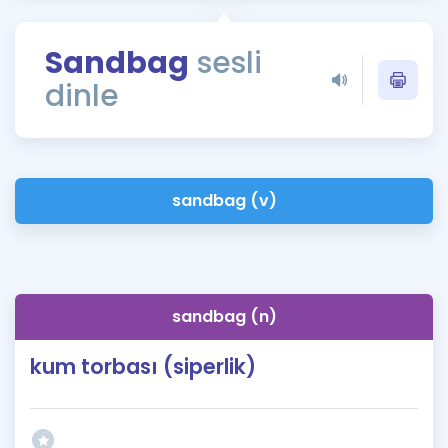
Puan Hesaplama
Sandbag
sesli
Rehberlik Aracı
dinle
ÖSYM Sınav Takvimi
Kampanyalar
Blog
sandbag (v)
İngilizce Gramer
sandbag (n)
kum torbası (siperlik)