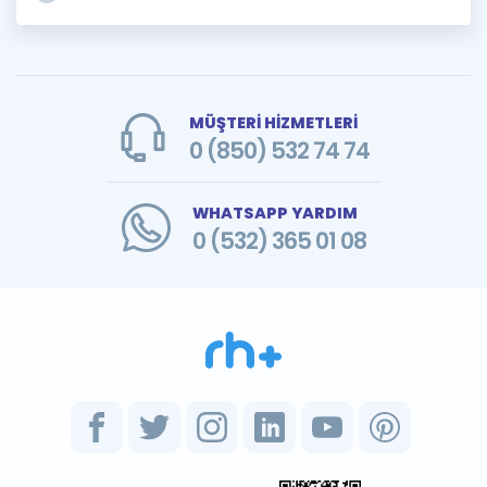
MÜŞTERİ HİZMETLERİ
0 (850) 532 74 74
WHATSAPP YARDIM
0 (532) 365 01 08