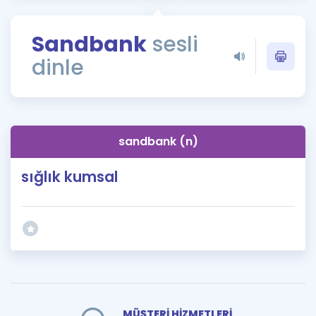
Puan Hesaplama
Sandbank
sesli
Rehberlik Aracı
dinle
ÖSYM Sınav Takvimi
Kampanyalar
Blog
sandbank (n)
İngilizce Gramer
sığlık kumsal
MÜŞTERİ HİZMETLERİ