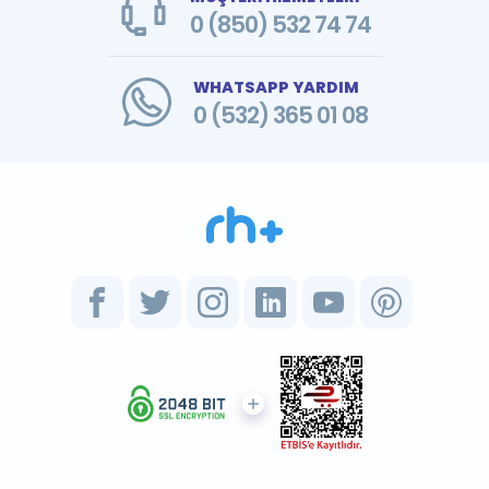
0 (850) 532 74 74
WHATSAPP YARDIM
0 (532) 365 01 08