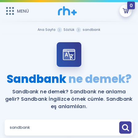
0
MENÜ
MENÜ
Üye Girişi
Ana Sayfa
Sözlük
sandbank
Online Dersler
Sepetin Şu An Boş.
Çalışma Paketleri
Remzi Hoca ile seni sınava hazırlayacak onlarca eğitim seni
bekliyor!
Kitaplar ve Kaynaklar
GİRİŞ YAP
Sandbank
ne demek?
Katılımcı Görüşleri
Şifremi Hatırlamıyorum
Sandbank ne demek? Sandbank ne anlama
gelir? Sandbank İngilizce örnek cümle. Sandbank
ÜYE DEĞİLİM
Faydalı Araçlar
eş anlamlıları.
Ücretsiz Kaynaklar
Blog
İngilizce Gramer
Hakkımızda
Kariyer
Sözlük
Soru & Cevap
İletişim