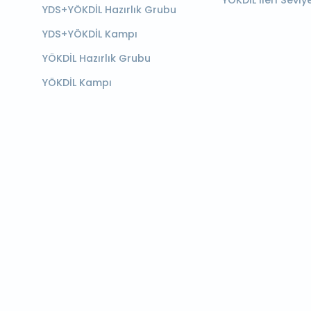
YÖKDİL İleri Seviy
YDS+YÖKDİL Hazırlık Grubu
YDS+YÖKDİL Kampı
YÖKDİL Hazırlık Grubu
YÖKDİL Kampı