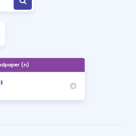
a Özel Fırsatlar
ınavlarla İlgili Haberler
er
 ve Konu Anlatımı
ndpaper (n)
ı