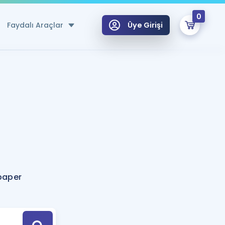
0
Faydalı Araçlar
Üye Girişi
klar
n Ücretsiz Kaynaklar
 için Özel Sözlük
Sepetin Şu An Boş.
ma
uan Hesaplama Aracı
i Hoca ile seni sınava hazırlayacak onlarca eğitim seni bekliyor!
Şifremi Hatırlamıyorum
GİRİŞ YAP
paper
azırlananlar için Öneriler
kvimi
ÜYE DEĞİLİM
arı Tek Takvimde