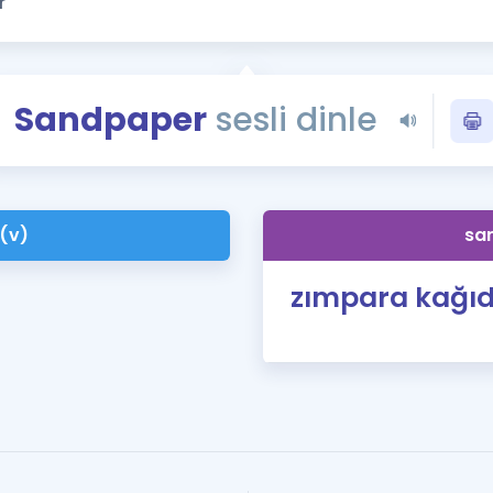
Kampanyalar
Eğitim ve Kitaplar
Blog
Sandpaper
sesli dinle
YDS - YÖKDİL Tüm S
İngilizce Gram
İngilizce Gramer
(v)
sa
zımpara kağıd