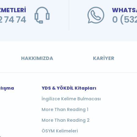
ZMETLERİ
WHATSA
 74 74
0 (53
HAKKIMIZDA
KARIYER
alışma
YDS & YÖKDİL Kitapları
İngilizce Kelime Bulmacası
More Than Reading 1
More Than Reading 2
ÖSYM Kelimeleri