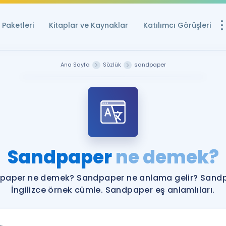
Paketleri
Kitaplar ve Kaynaklar
Katılımcı Görüşleri
Ücretsiz Kayna
Ana Sayfa
Sözlük
sandpaper
YDS ve YÖKDİL içi
Sözlük
İngilizce Sınavları
Puan Hesapla
Sandpaper
ne demek?
YDS ve YÖKDİL P
Remz
Rehberlik Aracı
paper ne demek? Sandpaper ne anlama gelir? Sand
YDS ve YÖKDİL'e H
İngilizce örnek cümle. Sandpaper eş anlamlıları.
ÖSYM Sınav Ta
Tüm ÖSYM Sınavl