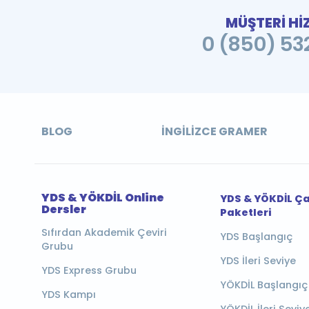
MÜŞTERİ Hİ
0 (850) 532
BLOG
İNGILIZCE GRAMER
YDS & YÖKDİL Online
YDS & YÖKDİL Ç
Dersler
Paketleri
Sıfırdan Akademik Çeviri
YDS Başlangıç
Grubu
YDS İleri Seviye
YDS Express Grubu
YÖKDİL Başlangıç
YDS Kampı