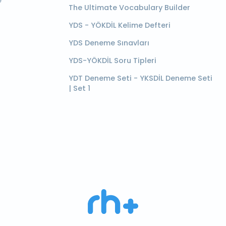
e
The Ultimate Vocabulary Builder
YDS - YÖKDİL Kelime Defteri
YDS Deneme Sınavları
YDS-YÖKDİL Soru Tipleri
YDT Deneme Seti - YKSDİL Deneme Seti
| Set 1