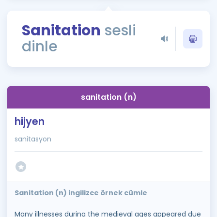
Puan Hesaplama
Sanitation
sesli
Rehberlik Aracı
dinle
ÖSYM Sınav Takvimi
Kampanyalar
Blog
sanitation (n)
İngilizce Gramer
hijyen
sanitasyon
Sanitation (n) ingilizce örnek cümle
Many illnesses during the medieval ages appeared due