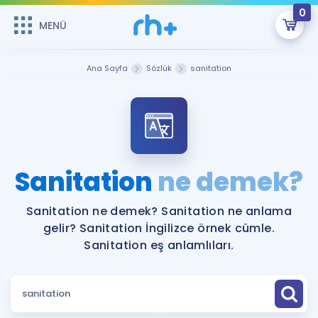
0
MENÜ
MENÜ
Üye Girişi
Ana Sayfa
Sözlük
sanitation
Online Dersler
Sepetin Şu An Boş.
Çalışma Paketleri
Remzi Hoca ile seni sınava hazırlayacak onlarca eğitim seni
bekliyor!
Kitaplar ve Kaynaklar
GİRİŞ YAP
Sanitation
ne demek?
Katılımcı Görüşleri
Şifremi Hatırlamıyorum
Sanitation ne demek? Sanitation ne anlama
gelir? Sanitation İngilizce örnek cümle.
ÜYE DEĞİLİM
Faydalı Araçlar
Sanitation eş anlamlıları.
Ücretsiz Kaynaklar
Blog
İngilizce Gramer
Hakkımızda
Kariyer
Sözlük
Soru & Cevap
İletişim