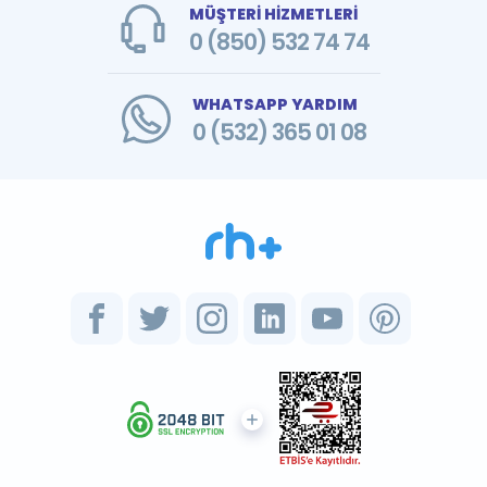
MÜŞTERİ HİZMETLERİ
0 (850) 532 74 74
WHATSAPP YARDIM
0 (532) 365 01 08