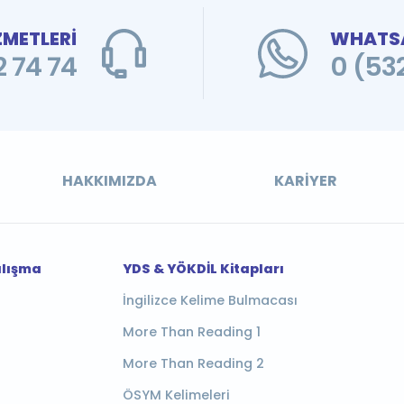
ZMETLERİ
WHATSA
 74 74
0 (53
HAKKIMIZDA
KARIYER
alışma
YDS & YÖKDİL Kitapları
İngilizce Kelime Bulmacası
More Than Reading 1
More Than Reading 2
ÖSYM Kelimeleri