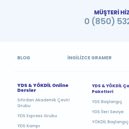
MÜŞTERİ Hİ
0 (850) 532
BLOG
İNGILIZCE GRAMER
YDS & YÖKDİL Online
YDS & YÖKDİL Ç
Dersler
Paketleri
Sıfırdan Akademik Çeviri
YDS Başlangıç
Grubu
YDS İleri Seviye
YDS Express Grubu
YÖKDİL Başlangıç
YDS Kampı