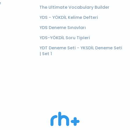
e
The Ultimate Vocabulary Builder
YDS - YÖKDİL Kelime Defteri
YDS Deneme Sınavları
YDS-YÖKDİL Soru Tipleri
YDT Deneme Seti - YKSDİL Deneme Seti
| Set 1