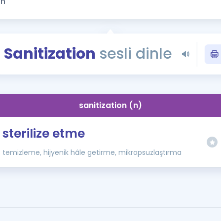
Kampanyalar
Eğitim ve Kitaplar
Blog
Sanitization
sesli dinle
YDS - YÖKDİL Tüm S
İngilizce Gram
İngilizce Gramer
sanitization (n)
sterilize etme
temizleme, hijyenik hâle getirme, mikropsuzlaştırma