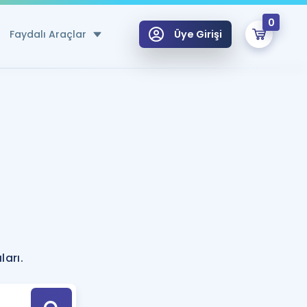
0
Faydalı Araçlar
Üye Girişi
klar
n Ücretsiz Kaynaklar
 için Özel Sözlük
Sepetin Şu An Boş.
ma
uan Hesaplama Aracı
i Hoca ile seni sınava hazırlayacak onlarca eğitim seni bekliyor!
Şifremi Hatırlamıyorum
GİRİŞ YAP
?
azırlananlar için Öneriler
ları.
kvimi
ÜYE DEĞİLİM
arı Tek Takvimde