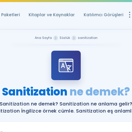
Paketleri
Kitaplar ve Kaynaklar
Katılımcı Görüşleri
Ücretsiz Kayna
Ana Sayfa
Sözlük
sanitization
YDS ve YÖKDİL içi
Sözlük
İngilizce Sınavları
Puan Hesapla
Sanitization
ne demek?
YDS ve YÖKDİL P
Remz
Rehberlik Aracı
Sanitization ne demek? Sanitization ne anlama gelir
YDS ve YÖKDİL'e H
tization İngilizce örnek cümle. Sanitization eş anlamlı
ÖSYM Sınav Ta
Tüm ÖSYM Sınavl