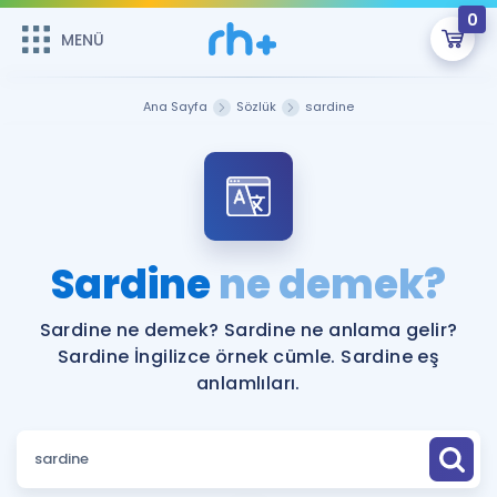
0
MENÜ
MENÜ
Üye Girişi
Ana Sayfa
Sözlük
sardine
Online Dersler
Sepetin Şu An Boş.
Çalışma Paketleri
Remzi Hoca ile seni sınava hazırlayacak onlarca eğitim seni
bekliyor!
Kitaplar ve Kaynaklar
GİRİŞ YAP
Sardine
ne demek?
Katılımcı Görüşleri
Şifremi Hatırlamıyorum
Sardine ne demek? Sardine ne anlama gelir?
Sardine İngilizce örnek cümle. Sardine eş
ÜYE DEĞİLİM
Faydalı Araçlar
anlamlıları.
Ücretsiz Kaynaklar
Blog
İngilizce Gramer
Hakkımızda
Kariyer
Sözlük
Soru & Cevap
İletişim