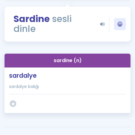
Puan Hesaplama
Sardine
sesli
Rehberlik Aracı
dinle
ÖSYM Sınav Takvimi
Kampanyalar
Blog
sardine (n)
İngilizce Gramer
sardalye
sardalye balığı