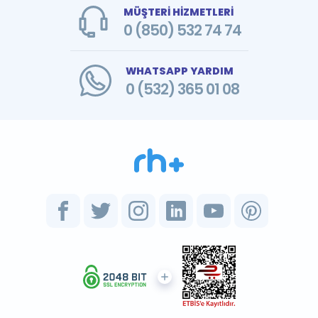
MÜŞTERİ HİZMETLERİ
0 (850) 532 74 74
WHATSAPP YARDIM
0 (532) 365 01 08