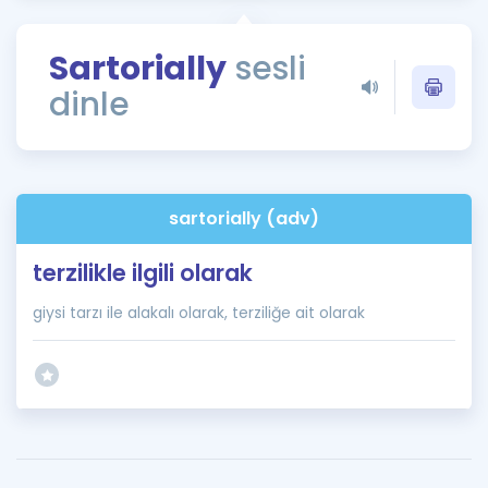
Puan Hesaplama
Sartorially
sesli
Rehberlik Aracı
dinle
ÖSYM Sınav Takvimi
Kampanyalar
Blog
sartorially (adv)
İngilizce Gramer
terzilikle ilgili olarak
giysi tarzı ile alakalı olarak, terziliğe ait olarak