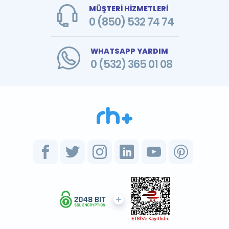
MÜŞTERİ HİZMETLERİ
0 (850) 532 74 74
WHATSAPP YARDIM
0 (532) 365 01 08