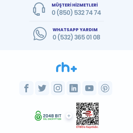
MÜŞTERİ HİZMETLERİ
0 (850) 532 74 74
WHATSAPP YARDIM
0 (532) 365 01 08