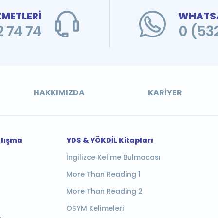
ZMETLERİ
WHATSA
 74 74
0 (53
HAKKIMIZDA
KARIYER
alışma
YDS & YÖKDİL Kitapları
İngilizce Kelime Bulmacası
More Than Reading 1
More Than Reading 2
ÖSYM Kelimeleri