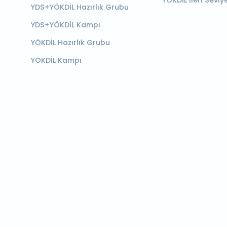
YÖKDİL İleri Seviy
YDS+YÖKDİL Hazırlık Grubu
YDS+YÖKDİL Kampı
YÖKDİL Hazırlık Grubu
YÖKDİL Kampı