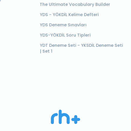
e
The Ultimate Vocabulary Builder
YDS - YÖKDİL Kelime Defteri
YDS Deneme Sınavları
YDS-YÖKDİL Soru Tipleri
YDT Deneme Seti - YKSDİL Deneme Seti
| Set 1