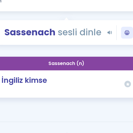
Kampanyalar
Eğitim ve Kitaplar
Blog
Sassenach
sesli dinle
YDS - YÖKDİL Tüm S
İngilizce Gram
İngilizce Gramer
Sassenach (n)
İngiliz kimse