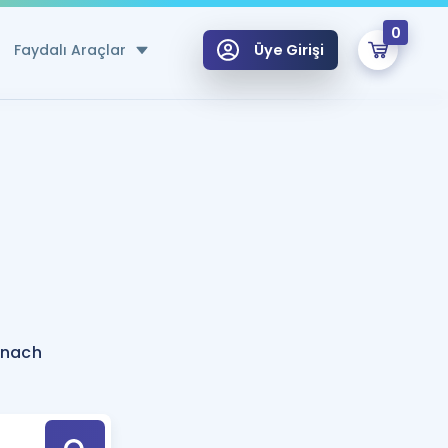
0
Faydalı Araçlar
Üye Girişi
klar
n Ücretsiz Kaynaklar
 için Özel Sözlük
Sepetin Şu An Boş.
ma
uan Hesaplama Aracı
i Hoca ile seni sınava hazırlayacak onlarca eğitim seni bekliyor!
Şifremi Hatırlamıyorum
GİRİŞ YAP
enach
azırlananlar için Öneriler
kvimi
ÜYE DEĞİLİM
arı Tek Takvimde