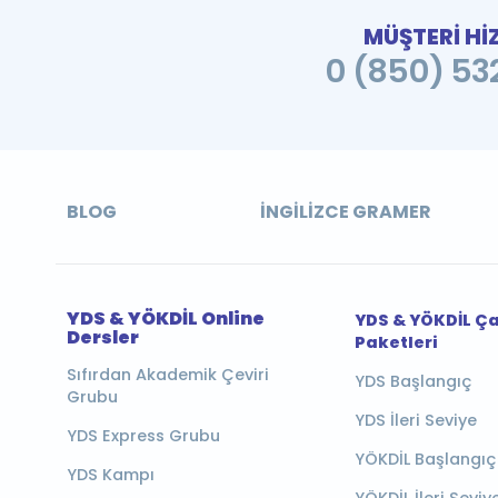
MÜŞTERİ Hİ
0 (850) 532
BLOG
İNGILIZCE GRAMER
YDS & YÖKDİL Online
YDS & YÖKDİL Ç
Dersler
Paketleri
Sıfırdan Akademik Çeviri
YDS Başlangıç
Grubu
YDS İleri Seviye
YDS Express Grubu
YÖKDİL Başlangıç
YDS Kampı