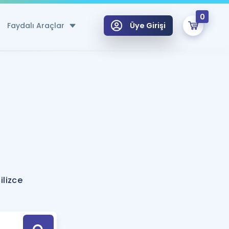
0
Faydalı Araçlar
Üye Girişi
klar
n Ücretsiz Kaynaklar
 için Özel Sözlük
Sepetin Şu An Boş.
ma
uan Hesaplama Aracı
i Hoca ile seni sınava hazırlayacak onlarca eğitim seni bekliyor!
Şifremi Hatırlamıyorum
GİRİŞ YAP
ilizce
azırlananlar için Öneriler
kvimi
ÜYE DEĞİLİM
arı Tek Takvimde