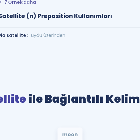
7 Örnek daha
Satellite (n) Preposition Kullanımları
via satellite :
uydu üzerinden
llite
ile Bağlantılı Keli
moon