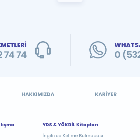
ZMETLERİ
WHATSA
 74 74
0 (53
HAKKIMIZDA
KARIYER
alışma
YDS & YÖKDİL Kitapları
İngilizce Kelime Bulmacası