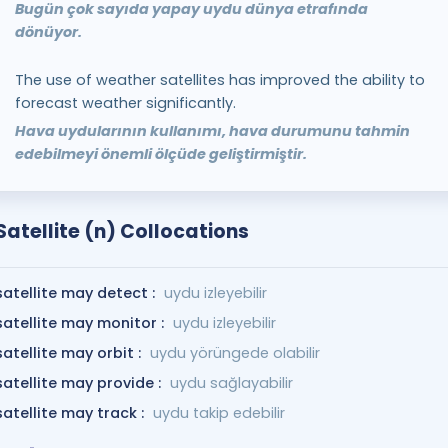
Bugün çok sayıda yapay uydu dünya etrafında
dönüyor.
The use of weather satellites has improved the ability to
forecast weather significantly.
Hava uydularının kullanımı, hava durumunu tahmin
edebilmeyi önemli ölçüde geliştirmiştir.
Satellite (n) Collocations
satellite may detect :
uydu izleyebilir
satellite may monitor :
uydu izleyebilir
satellite may orbit :
uydu yörüngede olabilir
satellite may provide :
uydu sağlayabilir
satellite may track :
uydu takip edebilir