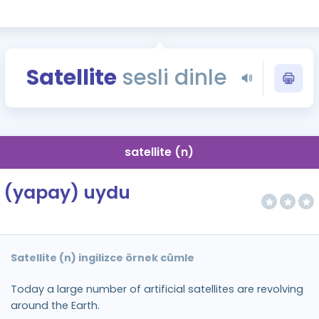
Kampanyalar
Eğitim ve Kitaplar
Blog
Satellite
sesli dinle
YDS - YÖKDİL Tüm S
İngilizce Gram
İngilizce Gramer
satellite (n)
(yapay) uydu
Satellite (n) ingilizce örnek cümle
Today a large number of artificial satellites are revolving
around the Earth.