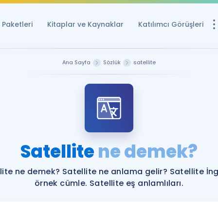
Paketleri
Kitaplar ve Kaynaklar
Katılımcı Görüşleri
Ücretsiz Kayna
Ana Sayfa
Sözlük
satellite
YDS ve YÖKDİL içi
Sözlük
İngilizce Sınavları
Puan Hesapla
Satellite
ne demek?
YDS ve YÖKDİL P
Remz
Rehberlik Aracı
lite ne demek? Satellite ne anlama gelir? Satellite İng
YDS ve YÖKDİL'e H
örnek cümle. Satellite eş anlamlıları.
ÖSYM Sınav Ta
Tüm ÖSYM Sınavl