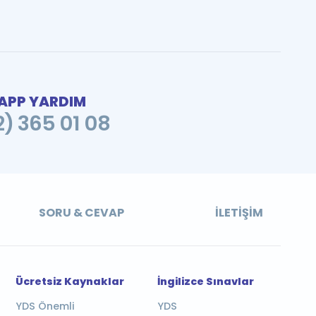
PP YARDIM
2) 365 01 08
SORU & CEVAP
İLETIŞIM
Ücretsiz Kaynaklar
İngilizce Sınavlar
YDS Önemli
YDS