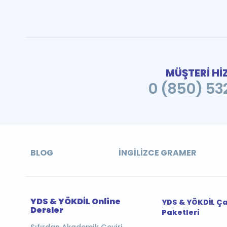
MÜŞTERİ Hİ
0 (850) 532
BLOG
İNGILIZCE GRAMER
YDS & YÖKDİL Online
YDS & YÖKDİL Ç
Dersler
Paketleri
Sıfırdan Akademik Çeviri