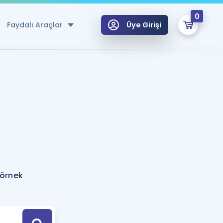
0
Faydalı Araçlar
Üye Girişi
klar
n Ücretsiz Kaynaklar
 için Özel Sözlük
Sepetin Şu An Boş.
ma
uan Hesaplama Aracı
i Hoca ile seni sınava hazırlayacak onlarca eğitim seni bekliyor!
Şifremi Hatırlamıyorum
GİRİŞ YAP
 örnek
azırlananlar için Öneriler
kvimi
ÜYE DEĞİLİM
arı Tek Takvimde