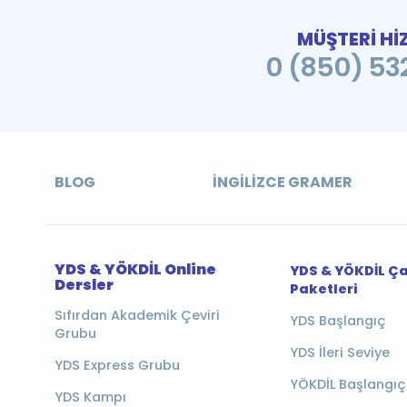
MÜŞTERİ Hİ
0 (850) 532
BLOG
İNGILIZCE GRAMER
YDS & YÖKDİL Online
YDS & YÖKDİL Ç
Dersler
Paketleri
Sıfırdan Akademik Çeviri
YDS Başlangıç
Grubu
YDS İleri Seviye
YDS Express Grubu
YÖKDİL Başlangıç
YDS Kampı