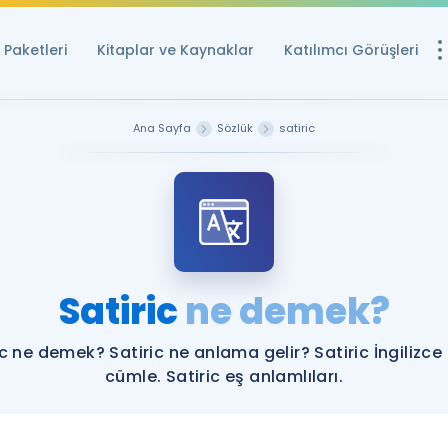
Paketleri
Kitaplar ve Kaynaklar
Katılımcı Görüşleri
Ücretsiz Kayna
Ana Sayfa
Sözlük
satiric
YDS ve YÖKDİL içi
Sözlük
İngilizce Sınavları
Puan Hesapla
Satiric
ne demek?
YDS ve YÖKDİL P
Remz
Rehberlik Aracı
ic ne demek? Satiric ne anlama gelir? Satiric İngilizce
YDS ve YÖKDİL'e H
cümle. Satiric eş anlamlıları.
ÖSYM Sınav Ta
Tüm ÖSYM Sınavl