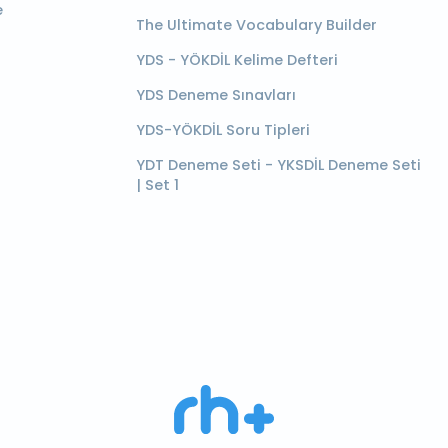
e
The Ultimate Vocabulary Builder
YDS - YÖKDİL Kelime Defteri
YDS Deneme Sınavları
YDS-YÖKDİL Soru Tipleri
YDT Deneme Seti - YKSDİL Deneme Seti
| Set 1