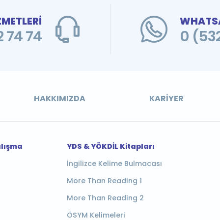
ZMETLERİ
WHATSA
 74 74
0 (53
HAKKIMIZDA
KARIYER
alışma
YDS & YÖKDİL Kitapları
İngilizce Kelime Bulmacası
More Than Reading 1
More Than Reading 2
ÖSYM Kelimeleri