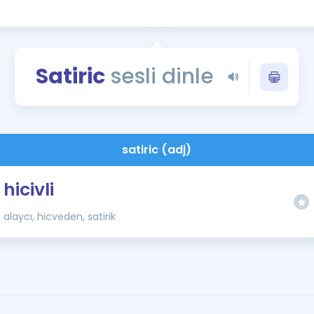
Kampanyalar
Eğitim ve Kitaplar
Blog
Satiric
sesli dinle
YDS - YÖKDİL Tüm S
İngilizce Gram
İngilizce Gramer
satiric (adj)
hicivli
alaycı, hicveden, satirik