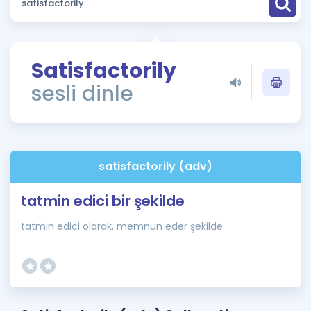
Puan Hesaplama
Rehberlik Aracı
Satisfactorily
ÖSYM Sınav Takvimi
sesli dinle
Kampanyalar
Blog
satisfactorily (adv)
İngilizce Gramer
tatmin edici bir şekilde
tatmin edici olarak, memnun eder şekilde