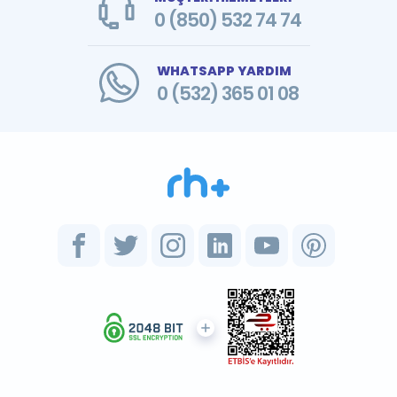
0 (850) 532 74 74
WHATSAPP YARDIM
0 (532) 365 01 08