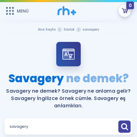
0
MENÜ
MENÜ
Üye Girişi
Ana Sayfa
Sözlük
savagery
Online Dersler
Sepetin Şu An Boş.
Çalışma Paketleri
Remzi Hoca ile seni sınava hazırlayacak onlarca eğitim seni
bekliyor!
Kitaplar ve Kaynaklar
GİRİŞ YAP
Savagery
ne demek?
Katılımcı Görüşleri
Şifremi Hatırlamıyorum
Savagery ne demek? Savagery ne anlama gelir?
Savagery İngilizce örnek cümle. Savagery eş
ÜYE DEĞİLİM
Faydalı Araçlar
anlamlıları.
Ücretsiz Kaynaklar
Blog
İngilizce Gramer
Hakkımızda
Kariyer
Sözlük
Soru & Cevap
İletişim