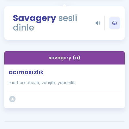
Puan Hesaplama
Savagery
sesli
Rehberlik Aracı
dinle
ÖSYM Sınav Takvimi
Kampanyalar
Blog
savagery (n)
İngilizce Gramer
acımasızlık
merhametsizlik, vahşilik, yabanilik