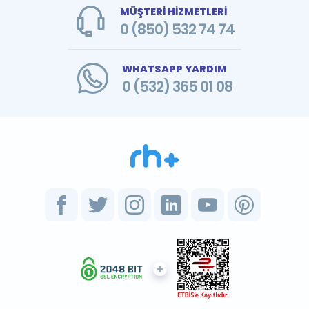
MÜŞTERİ HİZMETLERİ
0 (850) 532 74 74
WHATSAPP YARDIM
0 (532) 365 01 08