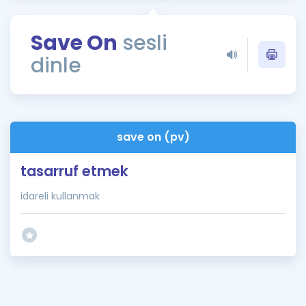
Puan Hesaplama
Save On
sesli
Rehberlik Aracı
dinle
ÖSYM Sınav Takvimi
Kampanyalar
Blog
save on (pv)
İngilizce Gramer
tasarruf etmek
idareli kullanmak