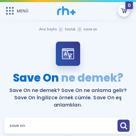
0
MENÜ
MENÜ
Üye Girişi
Ana Sayfa
Sözlük
save on
Online Dersler
Sepetin Şu An Boş.
Çalışma Paketleri
Remzi Hoca ile seni sınava hazırlayacak onlarca eğitim seni
bekliyor!
Kitaplar ve Kaynaklar
GİRİŞ YAP
Save On
ne demek?
Katılımcı Görüşleri
Şifremi Hatırlamıyorum
Save On ne demek? Save On ne anlama gelir?
Save On İngilizce örnek cümle. Save On eş
ÜYE DEĞİLİM
Faydalı Araçlar
anlamlıları.
Ücretsiz Kaynaklar
Blog
İngilizce Gramer
Hakkımızda
Kariyer
Sözlük
Soru & Cevap
İletişim