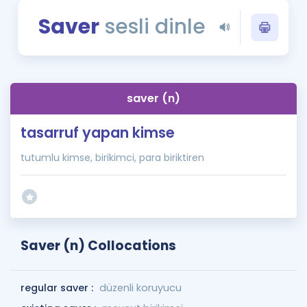
Puan Hesaplama
Saver
sesli dinle
Rehberlik Aracı
ÖSYM Sınav Takvimi
saver (n)
Kampanyalar
tasarruf yapan kimse
Blog
tutumlu kimse, birikimci, para biriktiren
İngilizce Gramer
Saver (n) Collocations
regular saver :
düzenli koruyucu