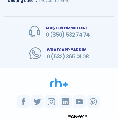
existing saver :
mevcut birikimci
MÜŞTERİ HİZMETLERİ
0 (850) 532 74 74
WHATSAPP YARDIM
0 (532) 365 01 08