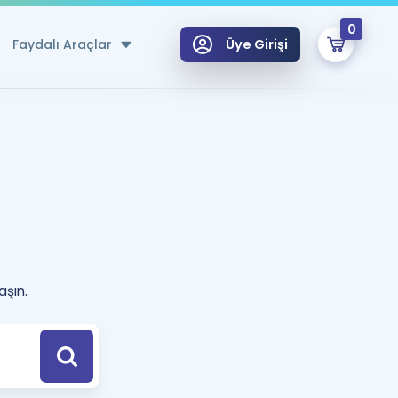
0
Faydalı Araçlar
Üye Girişi
klar
n Ücretsiz Kaynaklar
 için Özel Sözlük
Sepetin Şu An Boş.
ma
uan Hesaplama Aracı
i Hoca ile seni sınava hazırlayacak onlarca eğitim seni bekliyor!
aşın.
Şifremi Hatırlamıyorum
GİRİŞ YAP
azırlananlar için Öneriler
kvimi
ÜYE DEĞİLİM
arı Tek Takvimde