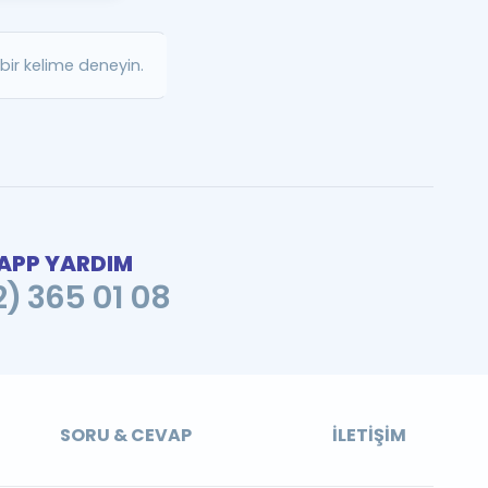
a Özel Fırsatlar
ir kelime deneyin.
ınavlarla İlgili Haberler
er
 ve Konu Anlatımı
PP YARDIM
2) 365 01 08
SORU & CEVAP
İLETIŞIM