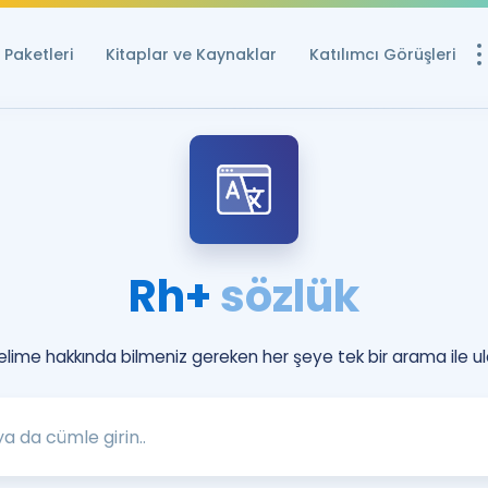
Paketleri
Kitaplar ve Kaynaklar
Katılımcı Görüşleri
Ücretsiz Kayna
YDS ve YÖKDİL içi
Sözlük
İngilizce Sınavları
Rh+
sözlük
Puan Hesapla
YDS ve YÖKDİL P
Remz
kelime hakkında bilmeniz gereken her şeye tek bir arama ile ul
Rehberlik Aracı
YDS ve YÖKDİL'e H
ÖSYM Sınav Ta
Tüm ÖSYM Sınavl