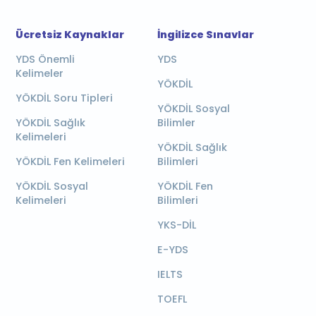
Ücretsiz Kaynaklar
İngilizce Sınavlar
YDS Önemli
YDS
Kelimeler
YÖKDİL
YÖKDİL Soru Tipleri
YÖKDİL Sosyal
YÖKDİL Sağlık
Bilimler
Kelimeleri
YÖKDİL Sağlık
YÖKDİL Fen Kelimeleri
Bilimleri
YÖKDİL Sosyal
YÖKDİL Fen
Kelimeleri
Bilimleri
YKS-DİL
E-YDS
IELTS
TOEFL