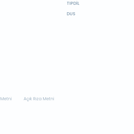
TIPDİL
DUS
 Metni
Açık Rıza Metni