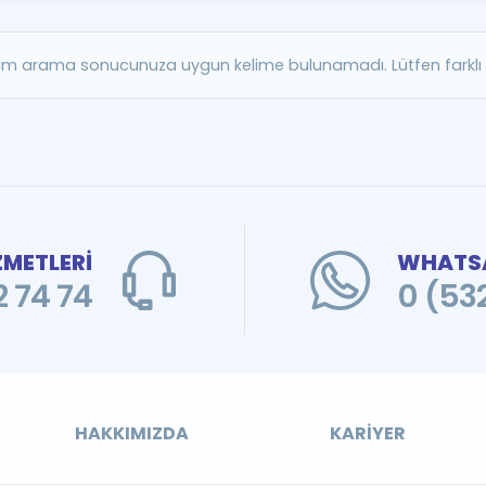
Kampanyalar
Eğitim ve Kitaplar
m arama sonucunuza uygun kelime bulunamadı. Lütfen farklı b
Blog
YDS - YÖKDİL Tüm S
İngilizce Gram
İngilizce Gramer
ZMETLERİ
WHATSA
 74 74
0 (53
HAKKIMIZDA
KARIYER