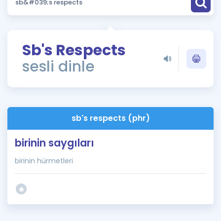
Puan Hesaplama
Rehberlik Aracı
Sb's Respects
ÖSYM Sınav Takvimi
sesli dinle
Kampanyalar
Blog
sb's respects (phr)
İngilizce Gramer
birinin saygıları
birinin hürmetleri