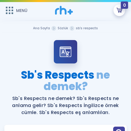
0
MENÜ
MENÜ
Üye Girişi
Ana Sayfa
Sözlük
sb's respects
Online Dersler
Sepetin Şu An Boş.
Çalışma Paketleri
Remzi Hoca ile seni sınava hazırlayacak onlarca eğitim seni
bekliyor!
Kitaplar ve Kaynaklar
GİRİŞ YAP
Sb's Respects
ne
Katılımcı Görüşleri
demek?
Şifremi Hatırlamıyorum
ÜYE DEĞİLİM
Faydalı Araçlar
Sb's Respects ne demek? Sb's Respects ne
anlama gelir? Sb's Respects İngilizce örnek
Ücretsiz Kaynaklar
Blog
İngilizce Gramer
cümle. Sb's Respects eş anlamlıları.
Hakkımızda
Kariyer
Sözlük
Soru & Cevap
İletişim