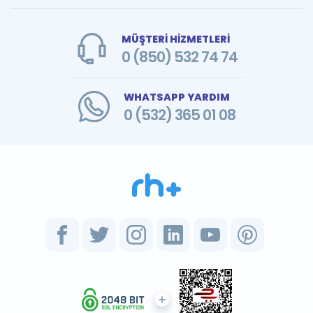
MÜŞTERİ HİZMETLERİ
0 (850) 532 74 74
WHATSAPP YARDIM
0 (532) 365 01 08