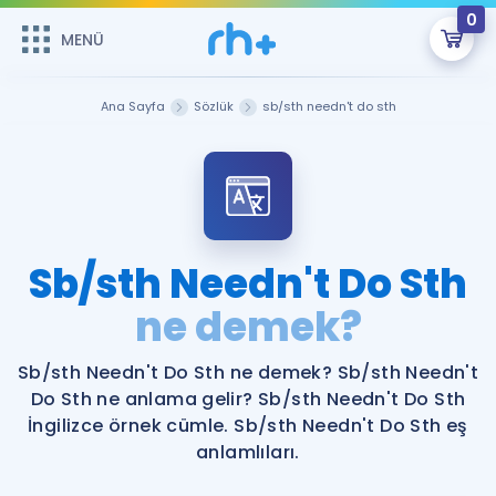
0
MENÜ
MENÜ
Üye Girişi
Ana Sayfa
Sözlük
sb/sth needn't do sth
Online Dersler
Sepetin Şu An Boş.
Çalışma Paketleri
Remzi Hoca ile seni sınava hazırlayacak onlarca eğitim seni
bekliyor!
Kitaplar ve Kaynaklar
GİRİŞ YAP
Sb/sth Needn't Do Sth
Katılımcı Görüşleri
ne demek?
Şifremi Hatırlamıyorum
ÜYE DEĞİLİM
Faydalı Araçlar
Sb/sth Needn't Do Sth ne demek? Sb/sth Needn't
Do Sth ne anlama gelir? Sb/sth Needn't Do Sth
Ücretsiz Kaynaklar
Blog
İngilizce Gramer
İngilizce örnek cümle. Sb/sth Needn't Do Sth eş
anlamlıları.
Hakkımızda
Kariyer
Sözlük
Soru & Cevap
İletişim