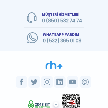
MÜŞTERİ HİZMETLERİ
0 (850) 532 74 74
WHATSAPP YARDIM
0 (532) 365 01 08