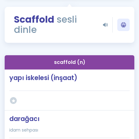
Puan Hesaplama
Scaffold
sesli
Rehberlik Aracı
dinle
ÖSYM Sınav Takvimi
Kampanyalar
Blog
scaffold (n)
İngilizce Gramer
yapı iskelesi (inşaat)
darağacı
idam sehpası