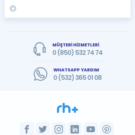
MÜŞTERİ HİZMETLERİ
0 (850) 532 74 74
WHATSAPP YARDIM
0 (532) 365 01 08