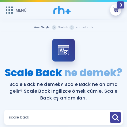
0
MENÜ
MENÜ
Üye Girişi
Ana Sayfa
Sözlük
scale back
Online Dersler
Sepetin Şu An Boş.
Çalışma Paketleri
Remzi Hoca ile seni sınava hazırlayacak onlarca eğitim seni
bekliyor!
Kitaplar ve Kaynaklar
GİRİŞ YAP
Scale Back
ne demek?
Katılımcı Görüşleri
Şifremi Hatırlamıyorum
Scale Back ne demek? Scale Back ne anlama
gelir? Scale Back İngilizce örnek cümle. Scale
ÜYE DEĞİLİM
Faydalı Araçlar
Back eş anlamlıları.
Ücretsiz Kaynaklar
Blog
İngilizce Gramer
Hakkımızda
Kariyer
Sözlük
Soru & Cevap
İletişim