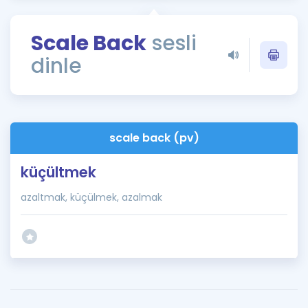
Puan Hesaplama
Scale Back
sesli
Rehberlik Aracı
dinle
ÖSYM Sınav Takvimi
Kampanyalar
Blog
scale back (pv)
İngilizce Gramer
küçültmek
azaltmak, küçülmek, azalmak