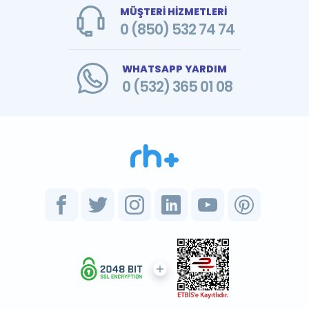
MÜŞTERİ HİZMETLERİ
0 (850) 532 74 74
WHATSAPP YARDIM
0 (532) 365 01 08