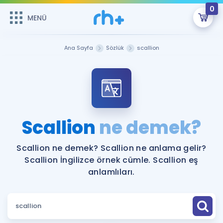
0
MENÜ
MENÜ
Üye Girişi
Ana Sayfa
Sözlük
scallion
Online Dersler
Sepetin Şu An Boş.
Çalışma Paketleri
Remzi Hoca ile seni sınava hazırlayacak onlarca eğitim seni
bekliyor!
Kitaplar ve Kaynaklar
GİRİŞ YAP
Scallion
ne demek?
Katılımcı Görüşleri
Şifremi Hatırlamıyorum
Scallion ne demek? Scallion ne anlama gelir?
Scallion İngilizce örnek cümle. Scallion eş
ÜYE DEĞİLİM
Faydalı Araçlar
anlamlıları.
Ücretsiz Kaynaklar
Blog
İngilizce Gramer
Hakkımızda
Kariyer
Sözlük
Soru & Cevap
İletişim