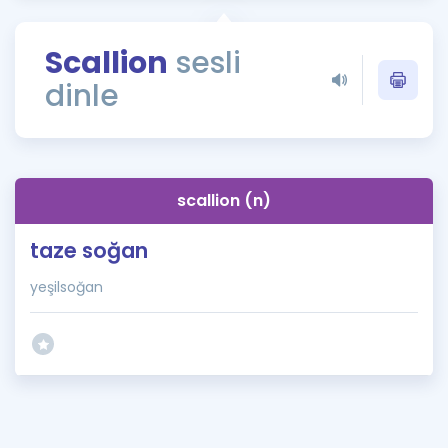
Puan Hesaplama
Scallion
sesli
Rehberlik Aracı
dinle
ÖSYM Sınav Takvimi
Kampanyalar
Blog
scallion (n)
İngilizce Gramer
taze soğan
yeşilsoğan