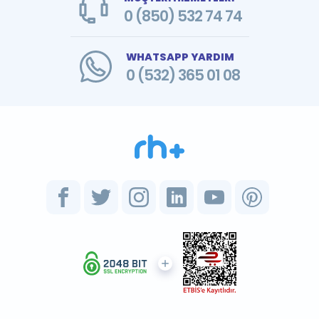
0 (850) 532 74 74
WHATSAPP YARDIM
0 (532) 365 01 08