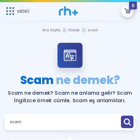
0
MENÜ
MENÜ
Üye Girişi
Ana Sayfa
Sözlük
scam
Online Dersler
Sepetin Şu An Boş.
Çalışma Paketleri
Remzi Hoca ile seni sınava hazırlayacak onlarca eğitim seni
bekliyor!
Kitaplar ve Kaynaklar
GİRİŞ YAP
Scam
ne demek?
Katılımcı Görüşleri
Şifremi Hatırlamıyorum
Scam ne demek? Scam ne anlama gelir? Scam
İngilizce örnek cümle. Scam eş anlamlıları.
ÜYE DEĞİLİM
Faydalı Araçlar
Ücretsiz Kaynaklar
Blog
İngilizce Gramer
Hakkımızda
Kariyer
Sözlük
Soru & Cevap
İletişim