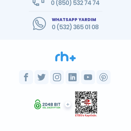
0 (850) 532 74 74
WHATSAPP YARDIM
0 (532) 365 01 08