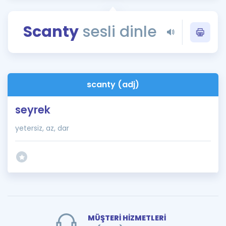
Puan Hesaplama
Scanty
sesli dinle
Rehberlik Aracı
ÖSYM Sınav Takvimi
Kampanyalar
scanty (adj)
Blog
seyrek
İngilizce Gramer
yetersiz, az, dar
MÜŞTERİ HİZMETLERİ