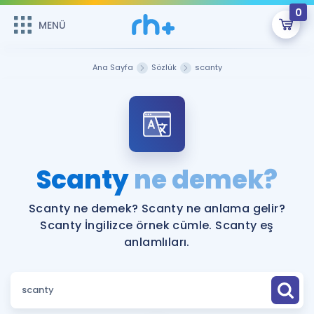
0
MENÜ
MENÜ
Üye Girişi
Ana Sayfa
Sözlük
scanty
Online Dersler
Sepetin Şu An Boş.
Çalışma Paketleri
Remzi Hoca ile seni sınava hazırlayacak onlarca eğitim seni
bekliyor!
Kitaplar ve Kaynaklar
GİRİŞ YAP
Scanty
ne demek?
Katılımcı Görüşleri
Şifremi Hatırlamıyorum
Scanty ne demek? Scanty ne anlama gelir?
Scanty İngilizce örnek cümle. Scanty eş
ÜYE DEĞİLİM
Faydalı Araçlar
anlamlıları.
Ücretsiz Kaynaklar
Blog
İngilizce Gramer
Hakkımızda
Kariyer
Sözlük
Soru & Cevap
İletişim