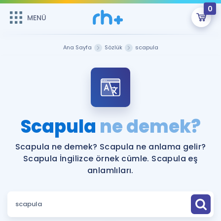
0
MENÜ
MENÜ
Üye Girişi
Ana Sayfa
Sözlük
scapula
Online Dersler
Sepetin Şu An Boş.
Çalışma Paketleri
Remzi Hoca ile seni sınava hazırlayacak onlarca eğitim seni
bekliyor!
Kitaplar ve Kaynaklar
GİRİŞ YAP
Scapula
ne demek?
Katılımcı Görüşleri
Şifremi Hatırlamıyorum
Scapula ne demek? Scapula ne anlama gelir?
Scapula İngilizce örnek cümle. Scapula eş
ÜYE DEĞİLİM
Faydalı Araçlar
anlamlıları.
Ücretsiz Kaynaklar
Blog
İngilizce Gramer
Hakkımızda
Kariyer
Sözlük
Soru & Cevap
İletişim