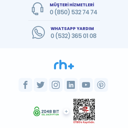
MÜŞTERİ HİZMETLERİ
0 (850) 532 74 74
WHATSAPP YARDIM
0 (532) 365 01 08