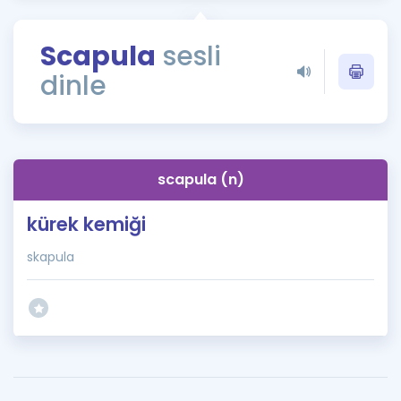
Puan Hesaplama
Scapula
sesli
Rehberlik Aracı
dinle
ÖSYM Sınav Takvimi
Kampanyalar
Blog
scapula (n)
İngilizce Gramer
kürek kemiği
skapula