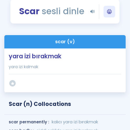
Puan Hesaplama
Scar
sesli dinle
Rehberlik Aracı
ÖSYM Sınav Takvimi
scar (v)
Kampanyalar
yara izi bırakmak
Blog
yara izi kalmak
İngilizce Gramer
Scar (n) Collocations
scar permanently :
kalıcı yara izi bırakmak