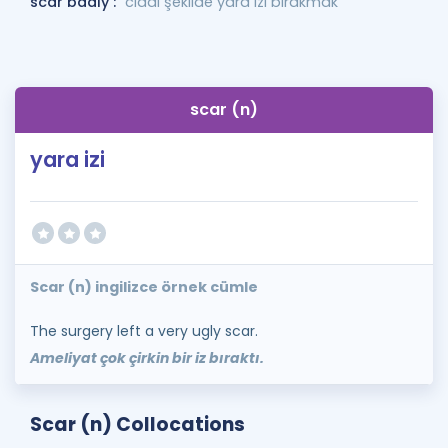
scar badly :
ciddi şekilde yara izi bırakmak
scar (n)
yara izi
Scar (n) ingilizce örnek cümle
The surgery left a very ugly scar.
Ameliyat çok çirkin bir iz bıraktı.
Scar (n) Collocations