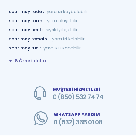
scar may fade :
yara izi kaybolabilir
scar may form :
yara oluşabilir
scar may heal :
sıyrık iyileşebilir
scar may remain :
yara izi kalabilir
scar may run :
yara izi uzanabilir
8 Örnek daha
MÜŞTERİ HİZMETLERİ
0 (850) 532 74 74
WHATSAPP YARDIM
0 (532) 365 01 08