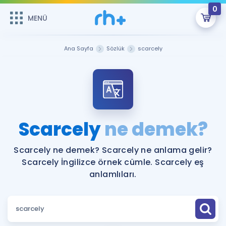
0
MENÜ
MENÜ
Üye Girişi
Ana Sayfa
Sözlük
scarcely
Online Dersler
Sepetin Şu An Boş.
Çalışma Paketleri
Remzi Hoca ile seni sınava hazırlayacak onlarca eğitim seni
bekliyor!
Kitaplar ve Kaynaklar
GİRİŞ YAP
Scarcely
ne demek?
Katılımcı Görüşleri
Şifremi Hatırlamıyorum
Scarcely ne demek? Scarcely ne anlama gelir?
Scarcely İngilizce örnek cümle. Scarcely eş
ÜYE DEĞİLİM
Faydalı Araçlar
anlamlıları.
Ücretsiz Kaynaklar
Blog
İngilizce Gramer
Hakkımızda
Kariyer
Sözlük
Soru & Cevap
İletişim