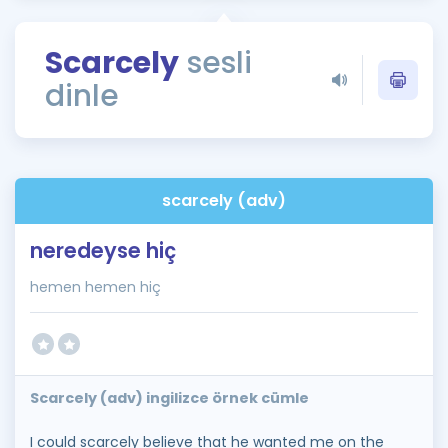
Puan Hesaplama
Scarcely
sesli
Rehberlik Aracı
dinle
ÖSYM Sınav Takvimi
Kampanyalar
Blog
scarcely (adv)
İngilizce Gramer
neredeyse hiç
hemen hemen hiç
Scarcely (adv) ingilizce örnek cümle
I could scarcely believe that he wanted me on the