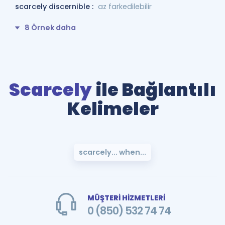
scarcely discernible :
az farkedilebilir
8 Örnek daha
Scarcely
ile Bağlantılı
Kelimeler
scarcely... when...
MÜŞTERİ HİZMETLERİ
0 (850) 532 74 74