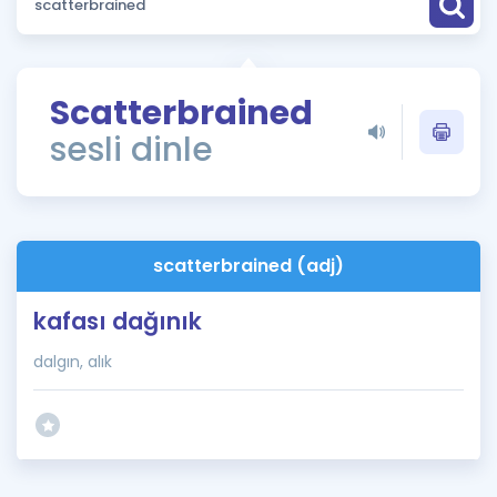
Puan Hesaplama
Rehberlik Aracı
Scatterbrained
ÖSYM Sınav Takvimi
sesli dinle
Kampanyalar
Blog
scatterbrained (adj)
İngilizce Gramer
kafası dağınık
dalgın, alık