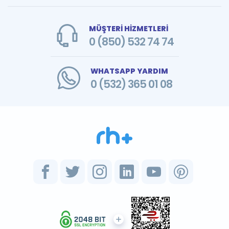
MÜŞTERİ HİZMETLERİ
0 (850) 532 74 74
WHATSAPP YARDIM
0 (532) 365 01 08