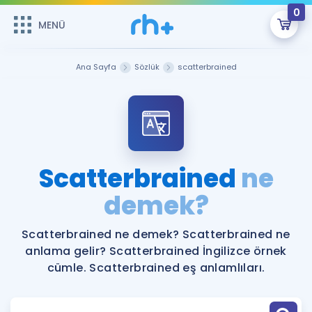
0
MENÜ
MENÜ
Üye Girişi
Ana Sayfa
Sözlük
scatterbrained
Online Dersler
Sepetin Şu An Boş.
Çalışma Paketleri
Remzi Hoca ile seni sınava hazırlayacak onlarca eğitim seni
bekliyor!
Kitaplar ve Kaynaklar
GİRİŞ YAP
Scatterbrained
ne
Katılımcı Görüşleri
demek?
Şifremi Hatırlamıyorum
ÜYE DEĞİLİM
Faydalı Araçlar
Scatterbrained ne demek? Scatterbrained ne
anlama gelir? Scatterbrained İngilizce örnek
Ücretsiz Kaynaklar
Blog
İngilizce Gramer
cümle. Scatterbrained eş anlamlıları.
Hakkımızda
Kariyer
Sözlük
Soru & Cevap
İletişim