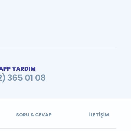
PP YARDIM
2) 365 01 08
SORU & CEVAP
İLETIŞIM