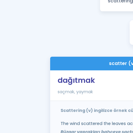
scatter (
dağıtmak
saçmak, yaymak
Scattering (v) ingilizce örnek 
The wind scattered the leaves ac
Rüzgar yaprakları bahçeye saçtı