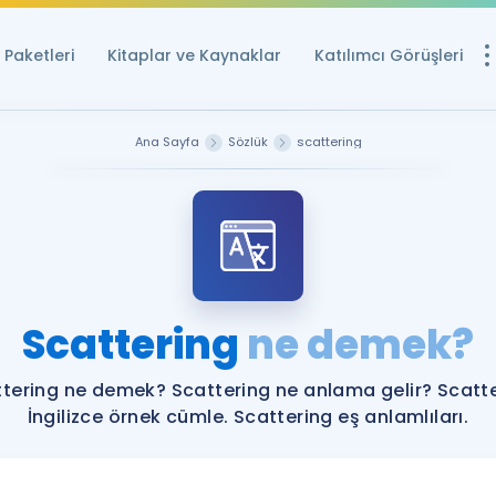
Paketleri
Kitaplar ve Kaynaklar
Katılımcı Görüşleri
Ücretsiz Kayna
Ana Sayfa
Sözlük
scattering
YDS ve YÖKDİL içi
Sözlük
İngilizce Sınavları
Puan Hesapla
Scattering
ne demek?
YDS ve YÖKDİL P
Remz
Rehberlik Aracı
tering ne demek? Scattering ne anlama gelir? Scatt
YDS ve YÖKDİL'e H
İngilizce örnek cümle. Scattering eş anlamlıları.
ÖSYM Sınav Ta
Tüm ÖSYM Sınavl