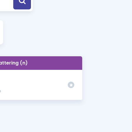
a Özel Fırsatlar
ınavlarla İlgili Haberler
er
 ve Konu Anlatımı
attering (n)
e