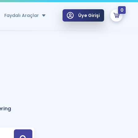
0
Faydalı Araçlar
Üye Girişi
klar
n Ücretsiz Kaynaklar
 için Özel Sözlük
Sepetin Şu An Boş.
ma
uan Hesaplama Aracı
i Hoca ile seni sınava hazırlayacak onlarca eğitim seni bekliyor!
Şifremi Hatırlamıyorum
GİRİŞ YAP
ering
azırlananlar için Öneriler
kvimi
ÜYE DEĞİLİM
arı Tek Takvimde