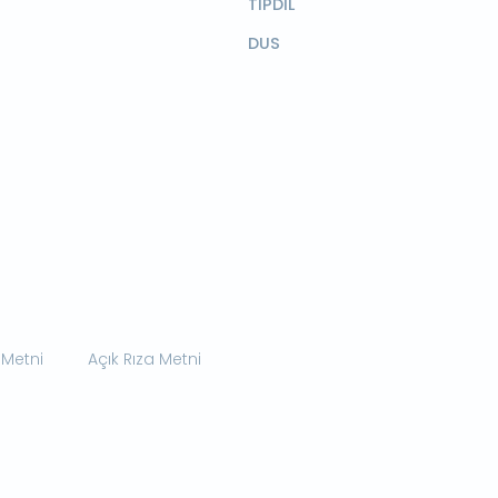
TIPDİL
DUS
 Metni
Açık Rıza Metni