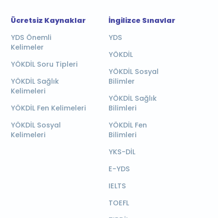
Ücretsiz Kaynaklar
İngilizce Sınavlar
YDS Önemli
YDS
Kelimeler
YÖKDİL
YÖKDİL Soru Tipleri
YÖKDİL Sosyal
YÖKDİL Sağlık
Bilimler
Kelimeleri
YÖKDİL Sağlık
YÖKDİL Fen Kelimeleri
Bilimleri
YÖKDİL Sosyal
YÖKDİL Fen
Kelimeleri
Bilimleri
YKS-DİL
E-YDS
IELTS
TOEFL