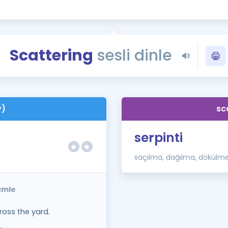
Kampanyalar
Eğitim ve Kitaplar
Blog
Scattering
sesli dinle
YDS - YÖKDİL Tüm S
İngilizce Gram
İngilizce Gramer
v)
sc
serpinti
saçılma, dağılma, dökülm
cümle
ross the yard.
.