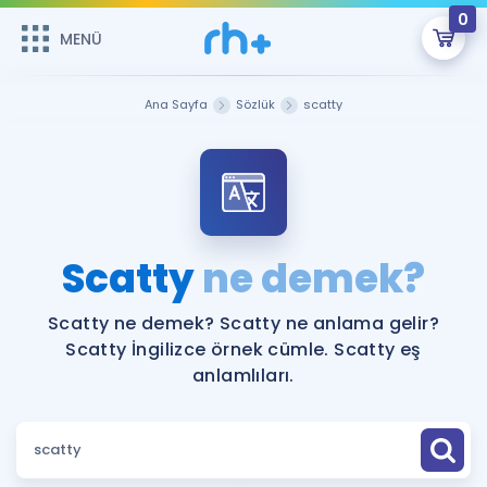
0
MENÜ
MENÜ
Üye Girişi
Ana Sayfa
Sözlük
scatty
Online Dersler
Sepetin Şu An Boş.
Çalışma Paketleri
Remzi Hoca ile seni sınava hazırlayacak onlarca eğitim seni
bekliyor!
Kitaplar ve Kaynaklar
GİRİŞ YAP
Scatty
ne demek?
Katılımcı Görüşleri
Şifremi Hatırlamıyorum
Scatty ne demek? Scatty ne anlama gelir?
Scatty İngilizce örnek cümle. Scatty eş
ÜYE DEĞİLİM
Faydalı Araçlar
anlamlıları.
Ücretsiz Kaynaklar
Blog
İngilizce Gramer
Hakkımızda
Kariyer
Sözlük
Soru & Cevap
İletişim