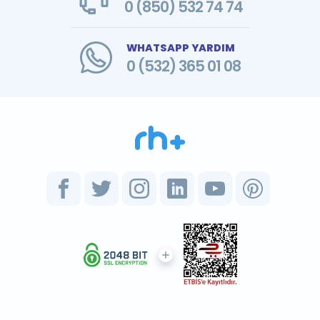
0 (850) 532 74 74
WHATSAPP YARDIM
0 (532) 365 01 08