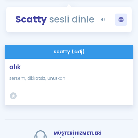
Puan Hesaplama
Scatty
sesli dinle
Rehberlik Aracı
ÖSYM Sınav Takvimi
Kampanyalar
scatty (adj)
Blog
alık
İngilizce Gramer
sersem, dikkatsiz, unutkan
MÜŞTERİ HİZMETLERİ