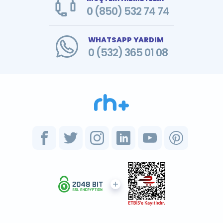
0 (850) 532 74 74
WHATSAPP YARDIM
0 (532) 365 01 08