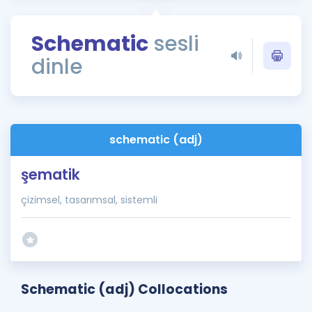
Puan Hesaplama
Schematic
sesli
Rehberlik Aracı
dinle
ÖSYM Sınav Takvimi
Kampanyalar
Blog
schematic (adj)
İngilizce Gramer
şematik
çizimsel, tasarımsal, sistemli
Schematic (adj) Collocations