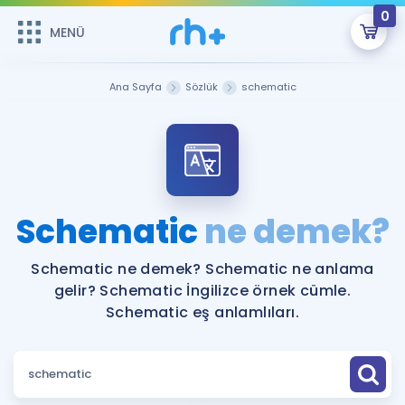
0
MENÜ
MENÜ
Üye Girişi
Ana Sayfa
Sözlük
schematic
Online Dersler
Sepetin Şu An Boş.
Çalışma Paketleri
Remzi Hoca ile seni sınava hazırlayacak onlarca eğitim seni
bekliyor!
Kitaplar ve Kaynaklar
GİRİŞ YAP
Schematic
ne demek?
Katılımcı Görüşleri
Şifremi Hatırlamıyorum
Schematic ne demek? Schematic ne anlama
gelir? Schematic İngilizce örnek cümle.
ÜYE DEĞİLİM
Faydalı Araçlar
Schematic eş anlamlıları.
Ücretsiz Kaynaklar
Blog
İngilizce Gramer
Hakkımızda
Kariyer
Sözlük
Soru & Cevap
İletişim