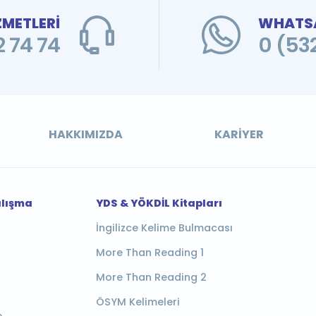
ZMETLERİ
WHATSA
 74 74
0 (53
HAKKIMIZDA
KARIYER
alışma
YDS & YÖKDİL Kitapları
İngilizce Kelime Bulmacası
More Than Reading 1
More Than Reading 2
ÖSYM Kelimeleri