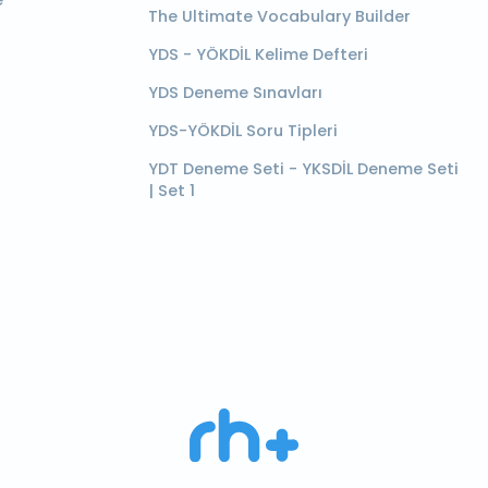
e
The Ultimate Vocabulary Builder
YDS - YÖKDİL Kelime Defteri
YDS Deneme Sınavları
YDS-YÖKDİL Soru Tipleri
YDT Deneme Seti - YKSDİL Deneme Seti
| Set 1