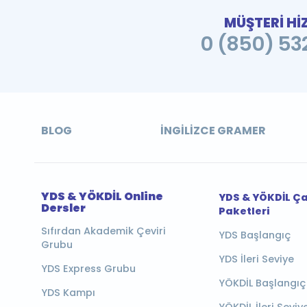
MÜŞTERİ Hİ
0 (850) 532
BLOG
İNGILIZCE GRAMER
YDS & YÖKDİL Online
YDS & YÖKDİL Ç
Dersler
Paketleri
Sıfırdan Akademik Çeviri
YDS Başlangıç
Grubu
YDS İleri Seviye
YDS Express Grubu
YÖKDİL Başlangıç
YDS Kampı