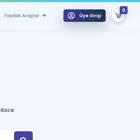
0
Faydalı Araçlar
Üye Girişi
klar
n Ücretsiz Kaynaklar
 için Özel Sözlük
Sepetin Şu An Boş.
ma
uan Hesaplama Aracı
i Hoca ile seni sınava hazırlayacak onlarca eğitim seni bekliyor!
Şifremi Hatırlamıyorum
GİRİŞ YAP
ilizce
azırlananlar için Öneriler
kvimi
ÜYE DEĞİLİM
arı Tek Takvimde