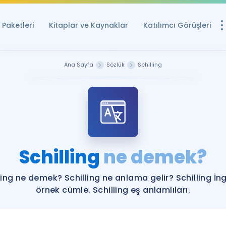
Paketleri
Kitaplar ve Kaynaklar
Katılımcı Görüşleri
Ücretsiz Kayna
Ana Sayfa
Sözlük
Schilling
YDS ve YÖKDİL içi
Sözlük
İngilizce Sınavları
Puan Hesapla
Schilling
ne demek?
YDS ve YÖKDİL P
Remz
Rehberlik Aracı
ling ne demek? Schilling ne anlama gelir? Schilling İng
YDS ve YÖKDİL'e H
örnek cümle. Schilling eş anlamlıları.
ÖSYM Sınav Ta
Tüm ÖSYM Sınavl