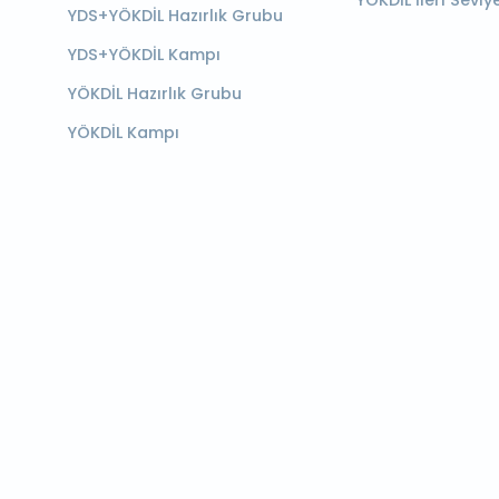
YÖKDİL İleri Seviy
YDS+YÖKDİL Hazırlık Grubu
YDS+YÖKDİL Kampı
YÖKDİL Hazırlık Grubu
YÖKDİL Kampı