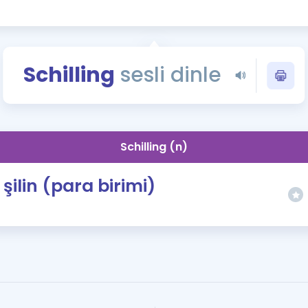
Kampanyalar
Eğitim ve Kitaplar
Blog
Schilling
sesli dinle
YDS - YÖKDİL Tüm S
İngilizce Gram
İngilizce Gramer
Schilling (n)
şilin (para birimi)