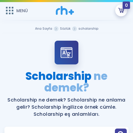
0
MENÜ
MENÜ
Üye Girişi
Ana Sayfa
Sözlük
scholarship
Online Dersler
Sepetin Şu An Boş.
Çalışma Paketleri
Remzi Hoca ile seni sınava hazırlayacak onlarca eğitim seni
bekliyor!
Kitaplar ve Kaynaklar
GİRİŞ YAP
Scholarship
ne
Katılımcı Görüşleri
demek?
Şifremi Hatırlamıyorum
ÜYE DEĞİLİM
Faydalı Araçlar
Scholarship ne demek? Scholarship ne anlama
gelir? Scholarship İngilizce örnek cümle.
Ücretsiz Kaynaklar
Blog
İngilizce Gramer
Scholarship eş anlamlıları.
Hakkımızda
Kariyer
Sözlük
Soru & Cevap
İletişim