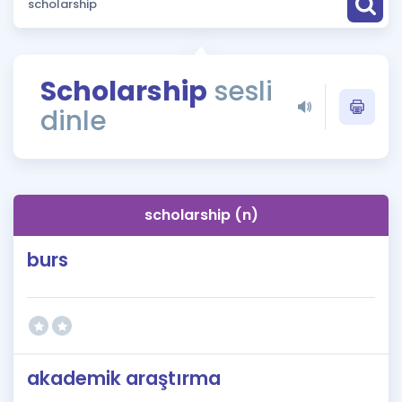
Puan Hesaplama
Rehberlik Aracı
Scholarship
sesli
ÖSYM Sınav Takvimi
dinle
Kampanyalar
Blog
scholarship (n)
İngilizce Gramer
burs
akademik araştırma