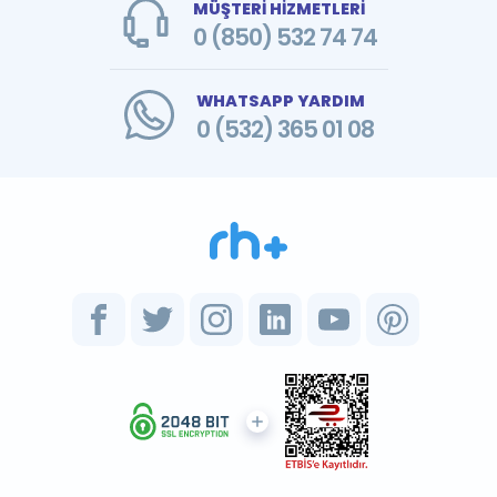
MÜŞTERİ HİZMETLERİ
0 (850) 532 74 74
WHATSAPP YARDIM
0 (532) 365 01 08