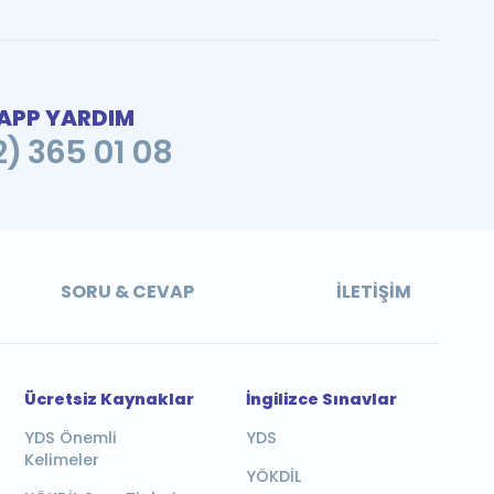
PP YARDIM
2) 365 01 08
SORU & CEVAP
İLETIŞIM
Ücretsiz Kaynaklar
İngilizce Sınavlar
YDS Önemli
YDS
Kelimeler
YÖKDİL