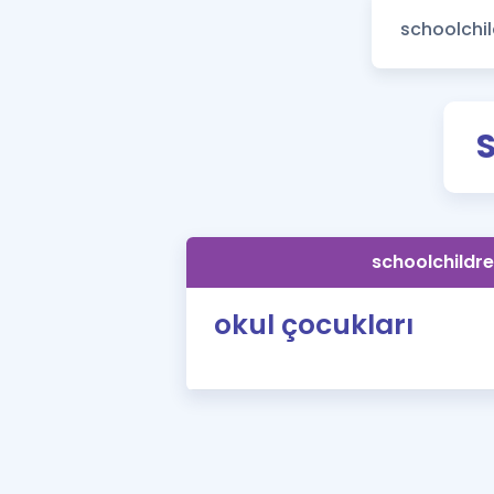
schoolchildre
okul çocukları