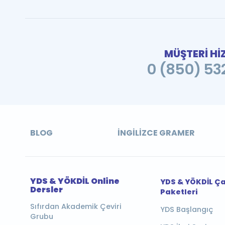
MÜŞTERİ Hİ
0 (850) 532
BLOG
İNGILIZCE GRAMER
YDS & YÖKDİL Online
YDS & YÖKDİL Ç
Dersler
Paketleri
Sıfırdan Akademik Çeviri
YDS Başlangıç
Grubu