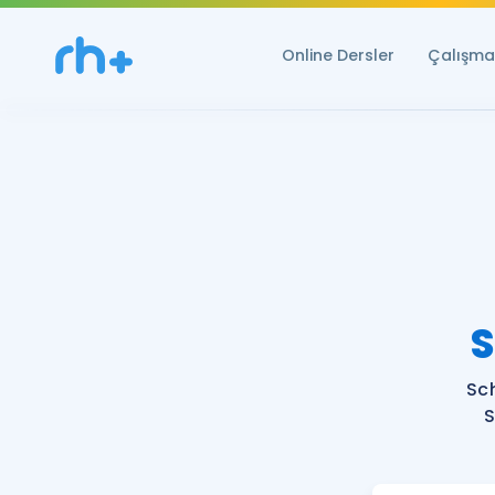
Online Dersler
Çalışma 
S
Sc
S