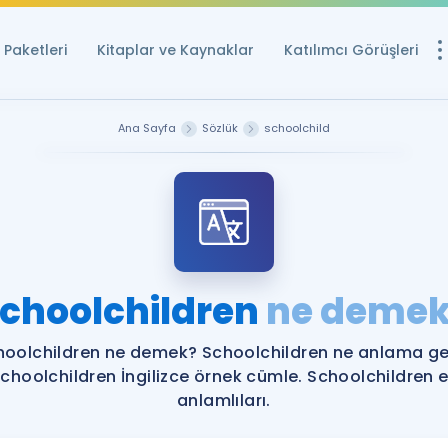
Paketleri
Kitaplar ve Kaynaklar
Katılımcı Görüşleri
Ücretsiz Kayna
Ana Sayfa
Sözlük
schoolchild
YDS ve YÖKDİL içi
Sözlük
İngilizce Sınavları
Puan Hesapla
choolchildren
ne demek
YDS ve YÖKDİL P
Remz
Rehberlik Aracı
hoolchildren ne demek? Schoolchildren ne anlama gel
YDS ve YÖKDİL'e H
choolchildren İngilizce örnek cümle. Schoolchildren 
anlamlıları.
ÖSYM Sınav Ta
Tüm ÖSYM Sınavl