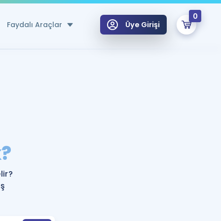
0
Faydalı Araçlar
Üye Girişi
klar
n Ücretsiz Kaynaklar
 için Özel Sözlük
Sepetin Şu An Boş.
ma
?
uan Hesaplama Aracı
i Hoca ile seni sınava hazırlayacak onlarca eğitim seni bekliyor!
Şifremi Hatırlamıyorum
GİRİŞ YAP
ir?
azırlananlar için Öneriler
eş
kvimi
ÜYE DEĞİLİM
arı Tek Takvimde