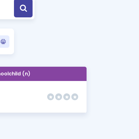
a Özel Fırsatlar
ınavlarla İlgili Haberler
er
 ve Konu Anlatımı
oolchild (n)