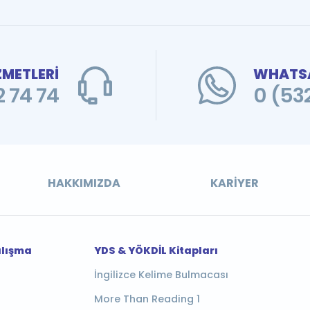
ZMETLERİ
WHATSA
 74 74
0 (53
HAKKIMIZDA
KARIYER
alışma
YDS & YÖKDİL Kitapları
İngilizce Kelime Bulmacası
More Than Reading 1