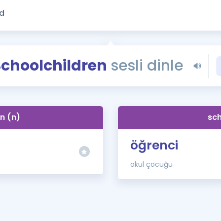
Kampanyalar
Eğitim ve Kitaplar
Blog
YDS - YÖKDİL Tüm S
Schoolchildren
sesli dinle
İngilizce Gram
İngilizce Gramer
n (n)
sch
öğrenci
okul çocuğu