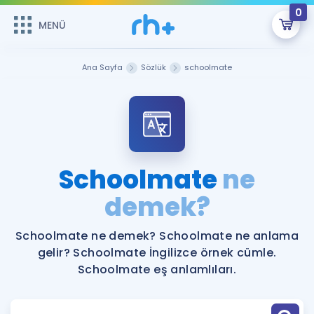
0
MENÜ
MENÜ
Üye Girişi
Ana Sayfa
Sözlük
schoolmate
Online Dersler
Sepetin Şu An Boş.
Çalışma Paketleri
Remzi Hoca ile seni sınava hazırlayacak onlarca eğitim seni
bekliyor!
Kitaplar ve Kaynaklar
GİRİŞ YAP
Schoolmate
ne
Katılımcı Görüşleri
demek?
Şifremi Hatırlamıyorum
ÜYE DEĞİLİM
Faydalı Araçlar
Schoolmate ne demek? Schoolmate ne anlama
gelir? Schoolmate İngilizce örnek cümle.
Ücretsiz Kaynaklar
Blog
İngilizce Gramer
Schoolmate eş anlamlıları.
Hakkımızda
Kariyer
Sözlük
Soru & Cevap
İletişim