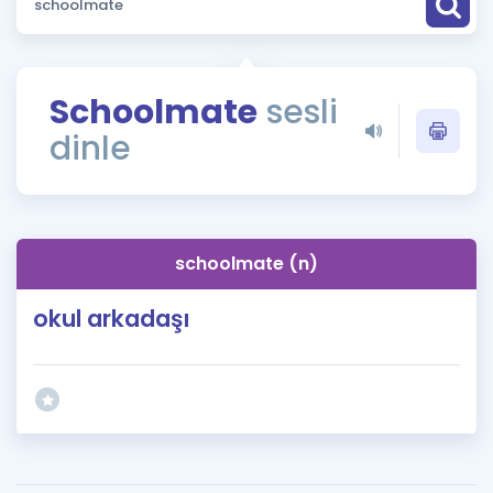
Puan Hesaplama
Rehberlik Aracı
Schoolmate
sesli
ÖSYM Sınav Takvimi
dinle
Kampanyalar
Blog
schoolmate (n)
İngilizce Gramer
okul arkadaşı