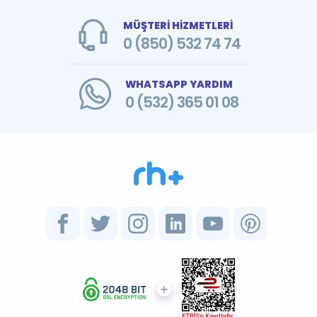
MÜŞTERİ HİZMETLERİ
0 (850) 532 74 74
WHATSAPP YARDIM
0 (532) 365 01 08