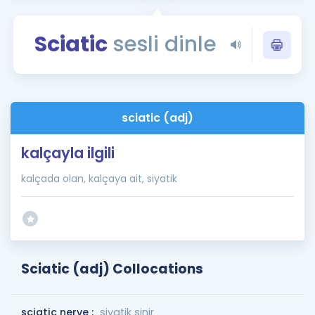
Puan Hesaplama
Sciatic
sesli dinle
Rehberlik Aracı
ÖSYM Sınav Takvimi
Kampanyalar
sciatic (adj)
Blog
kalçayla ilgili
İngilizce Gramer
kalçada olan, kalçaya ait, siyatik
Sciatic (adj) Collocations
sciatic nerve :
siyatik sinir