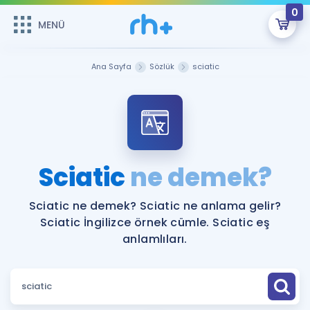
0
MENÜ
MENÜ
Üye Girişi
Ana Sayfa
Sözlük
sciatic
Online Dersler
Sepetin Şu An Boş.
Çalışma Paketleri
Remzi Hoca ile seni sınava hazırlayacak onlarca eğitim seni
bekliyor!
Kitaplar ve Kaynaklar
GİRİŞ YAP
Sciatic
ne demek?
Katılımcı Görüşleri
Şifremi Hatırlamıyorum
Sciatic ne demek? Sciatic ne anlama gelir?
Sciatic İngilizce örnek cümle. Sciatic eş
ÜYE DEĞİLİM
Faydalı Araçlar
anlamlıları.
Ücretsiz Kaynaklar
Blog
İngilizce Gramer
Hakkımızda
Kariyer
Sözlük
Soru & Cevap
İletişim