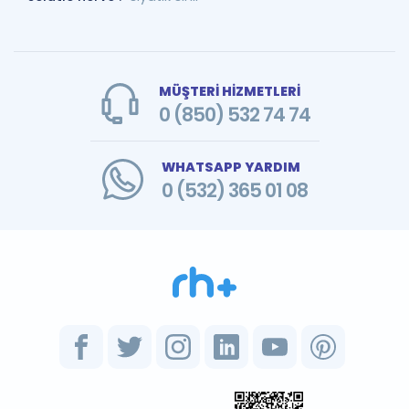
MÜŞTERİ HİZMETLERİ
0 (850) 532 74 74
WHATSAPP YARDIM
0 (532) 365 01 08